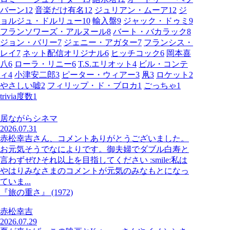
バーン
12
音楽だけ有名
12
ジュリアン・ムーア
12
ジ
ョルジュ・ドルリュー
10
輸入盤
9
ジャック・ドゥミ
9
フランソワーズ・アルヌール
8
バート・バカラック
8
ジョン・バリー
7
ジェニー・アガター
7
フランシス・
レイ
7
ネット配信オリジナル
6
ヒッチコック
6
岡本喜
八
6
ローラ・リニー
6
T.S.エリオット
4
ビル・コンテ
ィ
4
小津安二郎
3
ピーター・ウィアー
3
凧
3
ロケット
2
やさしい嘘
2
フィリップ・ド・ブロカ
1
ごっちゃ
1
trivia度数
1
居ながらシネマ
2026.07.31
赤松幸吉さん、コメントありがとうございました。
お元気そうでなによりです。御夫婦でダブル白寿と
言わずぜひそれ以上を目指してください :smile:私は
やはりみなさまのコメントが元気のみなもとになっ
ていま...
『旅の重さ』 (1972)
赤松幸吉
2026.07.29