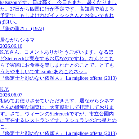
katsuzouです。日は高く、今日もまた、暑くなりまし
た。27日から四国に行が予定です。高知県で泊まる
予定で、もしよければイノシシさんとお会いできれ
ば良い...
『旅の重さ』 (1972)
居ながらシネマ
2026.06.10
K.Y.さん、コメントありがとうございます。なるほ
どSteirereckは実在するお店なのですね。なんとこち
らで実際にお食事を楽しまれたとのことで、とても
うらやましいです :smile:あれこれネッ...
『鑑定士と顔のない依頼人』 La migliore offerta (2013)
K.Y.
2026.06.07
初めてお便りさせていただきます。居ながらシネマ
さんの緻密な調査に、大変感動して拝読しておりま
す。さて、ウィーンのSteirereckですが、市立公園内
に実在するレストランです。ミシュランの3つ星との
こ...
『鑑定士と顔のない依頼人』 La migliore offerta (2013)