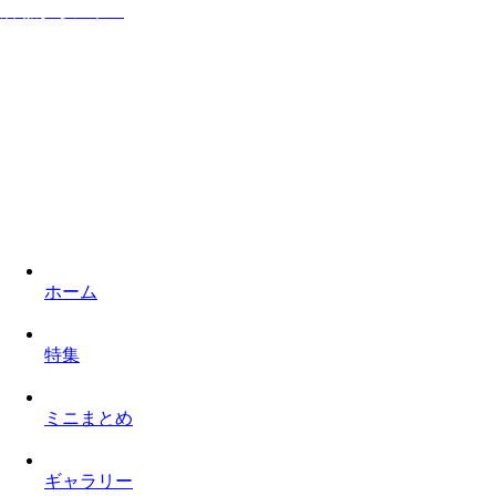
居ながらシネマ
家に居ながら映画を楽しみロケ地を巡るものぐさなサイト
ホーム
特集
ミニまとめ
ギャラリー