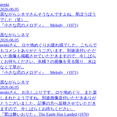
genki
2026.06.05
居ながらシネマさんそうなんですよね。草ぼうぼう
でした（笑）。
『小さな恋のメロディ』 Melody (1971)
居ながらシネマ
2026.06.05
genkiさん、ロケ地めぐりお疲れ様でした。こちらで
もコメントありがとうございます。別途送付いただ
いた画像も掲載させていただきますので、今しばら
くお待ちください。水桶？の画像を見る限り、水は
なくて草が...
『小さな恋のメロディ』 Melody (1971)
居ながらシネマ
2026.06.05
genkiさん、お久しぶりです。ロケ地めぐり、また楽
しまれたようですね。別途画像送付いただきありが
とうございました。記事の方へ反映させていただき
ますので、今しばらくお待ちください。
『鷲は舞いおりた』 The Eagle Has Landed (1976)