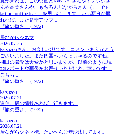
夏が来れば、この映画とKatsuzouさんやイノシシさ
んや高岡さんや、もちろん居ながらさん（← the
last but not the least）を思い出します。いい写真が撮
れれば、また是非アップ...
『旅の重さ』 (1972)
居ながらシネマ
2026.07.25
katsuzouさん、お久しぶりです、コメントありがとう
ございました。また四国へいらっしゃるのですね。
棚田の撮影は大変かと思いますが、以前のように現
地レポートや画像をお寄せいただければ幸いです。
こちら...
『旅の重さ』 (1972)
katsuzou
2026.07.21
追伸、橋の情報あれば、行きます。
『旅の重さ』 (1972)
katsuzou
2026.07.21
居ながらシネマ様、たいへんご無沙汰してます。