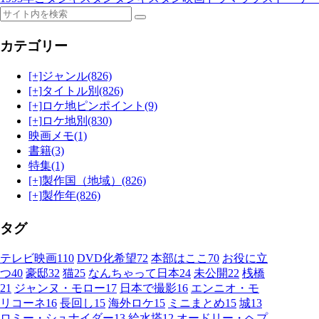
カテゴリー
[+]
ジャンル
(826)
[+]
タイトル別
(826)
[+]
ロケ地ピンポイント
(9)
[+]
ロケ地別
(830)
映画メモ
(1)
書籍
(3)
特集
(1)
[+]
製作国（地域）
(826)
[+]
製作年
(826)
タグ
テレビ映画
110
DVD化希望
72
本部はここ
70
お役に立
つ
40
豪邸
32
猫
25
なんちゃって日本
24
未公開
22
桟橋
21
ジャンヌ・モロー
17
日本で撮影
16
エンニオ・モ
リコーネ
16
長回し
15
海外ロケ
15
ミニまとめ
15
城
13
ロミー・シュナイダー
13
給水塔
12
オードリー・ヘプ