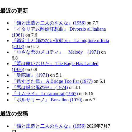
最近の更新
『猫と庄造と二人のをんな』(1956)
on 7.7
『イタリア式離婚狂想曲』 Divorzio all'italiana
(1961)
on 7.6
『鑑定士と顔のない依頼人』 La migliore offerta
(2013)
on 6.12
『小さな恋のメロディ』 Melody (1971)
on
6.8
『鷲は舞いおりた』 The Eagle Has Landed
(1976)
on 6.8
『曼陀羅』 (1971)
on 5.1
『遠すぎた橋』 A Bridge Too Far (1977)
on 5.1
『恋は緑の風の中』 (1974)
on 3.1
『サムライ』 Le samouraï (1967)
on 6.16
『ボルサリーノ』 Borsalino (1970)
on 6.7
最近の投稿
『猫と庄造と二人のをんな』(1956)
2026年7月7