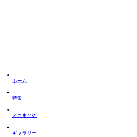
居ながらシネマ
家に居ながら映画を楽しみロケ地を巡るものぐさなサイト
ホーム
特集
ミニまとめ
ギャラリー