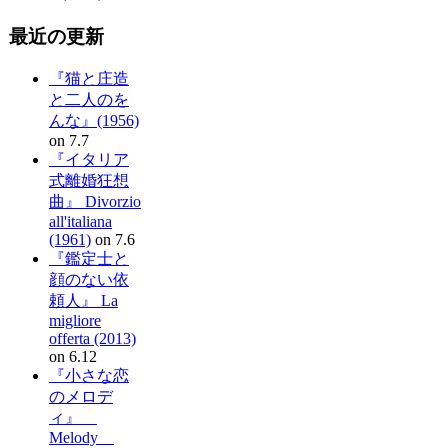
最近の更新
『猫と庄造
と二人のを
んな』(1956)
on 7.7
『イタリア
式離婚狂想
曲』 Divorzio
all'italiana
(1961)
on 7.6
『鑑定士と
顔のない依
頼人』 La
migliore
offerta (2013)
on 6.12
『小さな恋
のメロデ
ィ』
Melody