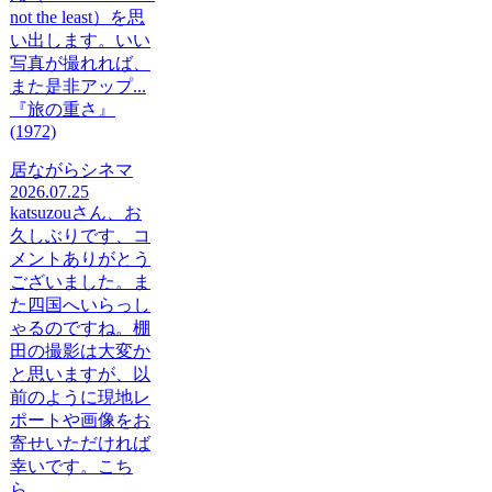
not the least）を思
い出します。いい
写真が撮れれば、
また是非アップ...
『旅の重さ』
(1972)
居ながらシネマ
2026.07.25
katsuzouさん、お
久しぶりです、コ
メントありがとう
ございました。ま
た四国へいらっし
ゃるのですね。棚
田の撮影は大変か
と思いますが、以
前のように現地レ
ポートや画像をお
寄せいただければ
幸いです。こち
ら...