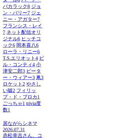
バカラック
8
ジョ
ン・バリー
7
ジェ
ニー・アガター
7
フランシス・レイ
7
ネット配信オリ
ジナル
6
ヒッチコ
ック
6
岡本喜八
6
ローラ・リニー
6
T.S.エリオット
4
ビ
ル・コンティ
4
小
津安二郎
3
ピータ
ー・ウィアー
3
凧
3
ロケット
2
やさし
い嘘
2
フィリッ
プ・ド・ブロカ
1
ごっちゃ
1
trivia度
数
1
居ながらシネマ
2026.07.31
赤松幸吉さん、コ