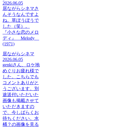
2026.06.05
居ながらシネマさ
んそうなんですよ
ね。草ぼうぼうで
した（笑）。
『小さな恋のメロ
ディ』 Melody
(1971)
居ながらシネマ
2026.06.05
genkiさん、ロケ地
めぐりお疲れ様で
した。こちらでも
コメントありがと
うございます。別
途送付いただいた
画像も掲載させて
いただきますの
で、今しばらくお
待ちください。水
桶？の画像を見る