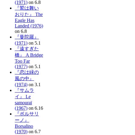
(1971)
on 6.8
『鷲は舞い
おりた』 The
Eagle Has
Landed (1976)
on 6.8
『曼陀羅』
(1971)
on 5.1
『遠すぎた
橋』 A Bridge
Too Far
(1977)
on 5.1
『恋は緑の
風の中』
(1974)
on 3.1
『サムラ
イ』 Le
samouraï
(1967)
on 6.16
『ボルサリ
ーノ』
Borsalino
(1970)
on 6.7