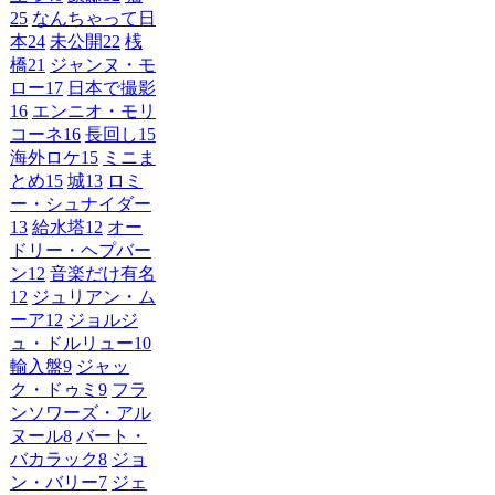
25
なんちゃって日
本
24
未公開
22
桟
橋
21
ジャンヌ・モ
ロー
17
日本で撮影
16
エンニオ・モリ
コーネ
16
長回し
15
海外ロケ
15
ミニま
とめ
15
城
13
ロミ
ー・シュナイダー
13
給水塔
12
オー
ドリー・ヘプバー
ン
12
音楽だけ有名
12
ジュリアン・ム
ーア
12
ジョルジ
ュ・ドルリュー
10
輸入盤
9
ジャッ
ク・ドゥミ
9
フラ
ンソワーズ・アル
ヌール
8
バート・
バカラック
8
ジョ
ン・バリー
7
ジェ