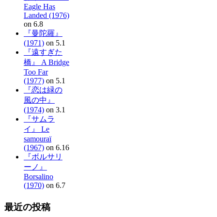
Eagle Has
Landed (1976)
on 6.8
『曼陀羅』
(1971)
on 5.1
『遠すぎた
橋』 A Bridge
Too Far
(1977)
on 5.1
『恋は緑の
風の中』
(1974)
on 3.1
『サムラ
イ』 Le
samouraï
(1967)
on 6.16
『ボルサリ
ーノ』
Borsalino
(1970)
on 6.7
最近の投稿