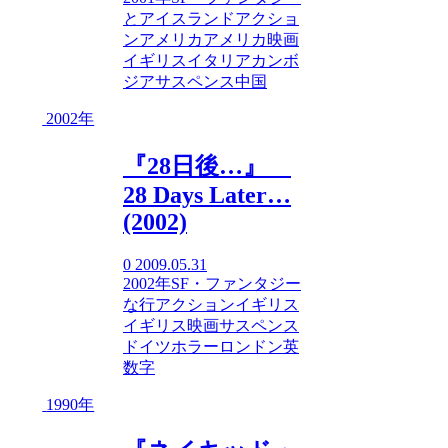
と
アイスランド
アクショ
ン
アメリカ
アメリカ映画
イギリス
イタリア
カンボ
ジア
サスペンス
中国
2002年
『28日後…』
28 Days Later…
(2002)
0
2009.05.31
2002年
SF・ファンタジー
な行
アクション
イギリス
イギリス映画
サスペンス
ドイツ
ホラー
ロンドン
英
数字
1990年