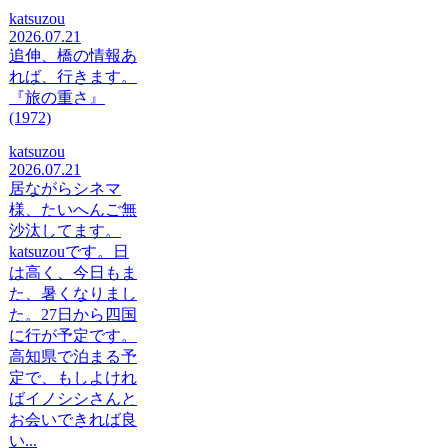
katsuzou
2026.07.21
追伸、橋の情報あ
れば、行きます。
『旅の重さ』
(1972)
katsuzou
2026.07.21
居ながらシネマ
様、たいへんご無
沙汰してます。
katsuzouです。日
は高く、今日もま
た、暑くなりまし
た。27日から四国
に行が予定です。
高知県で泊まる予
定で、もしよけれ
ばイノシシさんと
お会いできれば良
い...