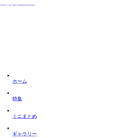
居ながらシネマ
家に居ながら映画を楽しみロケ地を巡るものぐさなサイト
ホーム
特集
ミニまとめ
ギャラリー