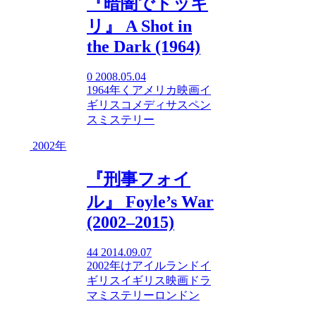
『暗闇でドッキ
リ』 A Shot in
the Dark (1964)
0
2008.05.04
1964年
く
アメリカ映画
イ
ギリス
コメディ
サスペン
ス
ミステリー
2002年
『刑事フォイ
ル』 Foyle’s War
(2002–2015)
44
2014.09.07
2002年
け
アイルランド
イ
ギリス
イギリス映画
ドラ
マ
ミステリー
ロンドン