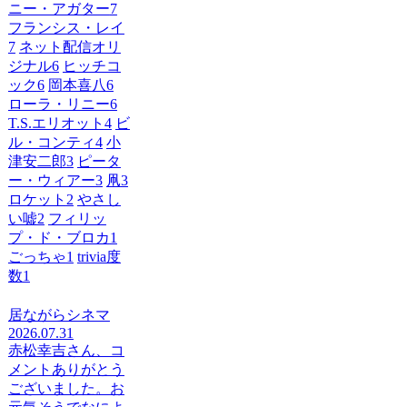
ニー・アガター
7
フランシス・レイ
7
ネット配信オリ
ジナル
6
ヒッチコ
ック
6
岡本喜八
6
ローラ・リニー
6
T.S.エリオット
4
ビ
ル・コンティ
4
小
津安二郎
3
ピータ
ー・ウィアー
3
凧
3
ロケット
2
やさし
い嘘
2
フィリッ
プ・ド・ブロカ
1
ごっちゃ
1
trivia度
数
1
居ながらシネマ
2026.07.31
赤松幸吉さん、コ
メントありがとう
ございました。お