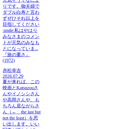
元気そうでなによ
りです。御夫婦で
ダブル白寿と言わ
ずぜひそれ以上を
目指してください
:smile:私はやはり
みなさまのコメン
トが元気のみなも
とになっていま...
『旅の重さ』
(1972)
赤松幸吉
2026.07.29
夏が来れば、この
映画とKatsuzouさ
んやイノシシさん
や高岡さんや、も
ちろん居ながらさ
ん（← the last but
not the least）を思
い出します。いい