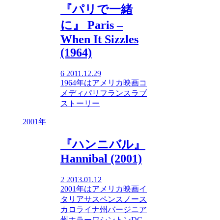
『パリで一緒
に』 Paris –
When It Sizzles
(1964)
6
2011.12.29
1964年
は
アメリカ映画
コ
メディ
パリ
フランス
ラブ
ストーリー
2001年
『ハンニバル』
Hannibal (2001)
2
2013.01.12
2001年
は
アメリカ映画
イ
タリア
サスペンス
ノース
カロライナ州
バージニア
州
ホラー
ワシントンDC