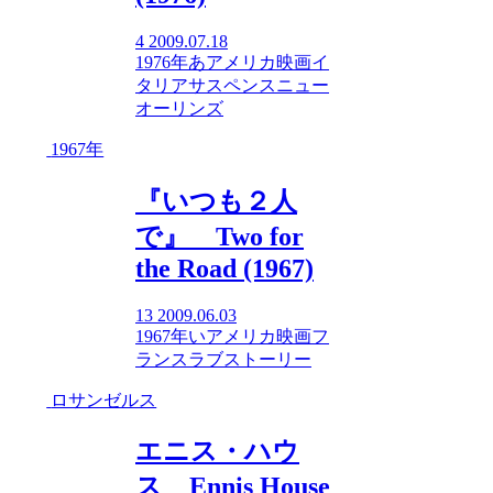
4
2009.07.18
1976年
あ
アメリカ映画
イ
タリア
サスペンス
ニュー
オーリンズ
1967年
『いつも２人
で』 Two for
the Road (1967)
13
2009.06.03
1967年
い
アメリカ映画
フ
ランス
ラブストーリー
ロサンゼルス
エニス・ハウ
ス Ennis House