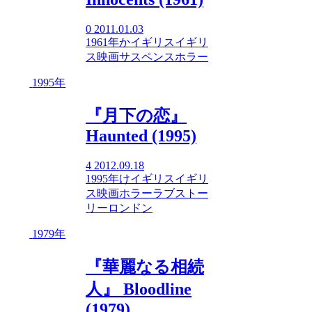
0
2011.01.03
1961年
か
イギリス
イギリ
ス映画
サスペンス
ホラー
1995年
『月下の恋』
Haunted (1995)
4
2012.09.18
1995年
け
イギリス
イギリ
ス映画
ホラー
ラブストー
リー
ロンドン
1979年
『華麗なる相続
人』 Bloodline
(1979)