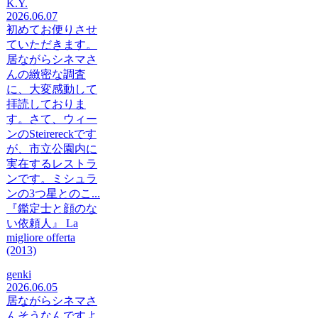
K.Y.
2026.06.07
初めてお便りさせ
ていただきます。
居ながらシネマさ
んの緻密な調査
に、大変感動して
拝読しておりま
す。さて、ウィー
ンのSteirereckです
が、市立公園内に
実在するレストラ
ンです。ミシュラ
ンの3つ星とのこ...
『鑑定士と顔のな
い依頼人』 La
migliore offerta
(2013)
genki
2026.06.05
居ながらシネマさ
んそうなんですよ