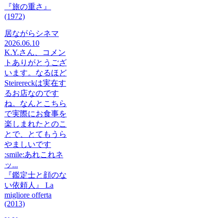
『旅の重さ』
(1972)
居ながらシネマ
2026.06.10
K.Y.さん、コメン
トありがとうござ
います。なるほど
Steirereckは実在す
るお店なのです
ね。なんとこちら
で実際にお食事を
楽しまれたとのこ
とで、とてもうら
やましいです
:smile:あれこれネ
ッ...
『鑑定士と顔のな
い依頼人』 La
migliore offerta
(2013)