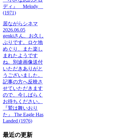
ディ』 Melody
(1971)
居ながらシネマ
2026.06.05
genkiさん、お久し
ぶりです。ロケ地
めぐり、また楽し
まれたようです
ね。別途画像送付
いただきありがと
うございました。
記事の方へ反映さ
せていただきます
ので、今しばらく
お待ちください。
『鷲は舞いおり
た』 The Eagle Has
Landed (1976)
最近の更新