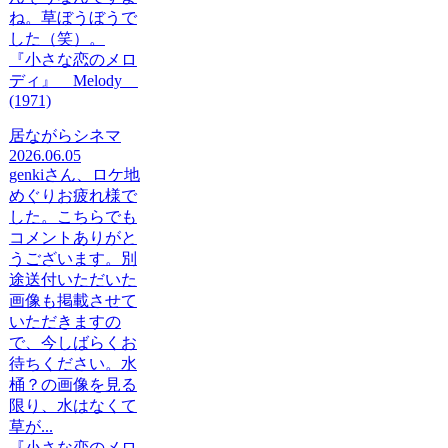
ね。草ぼうぼうで
した（笑）。
『小さな恋のメロ
ディ』 Melody
(1971)
居ながらシネマ
2026.06.05
genkiさん、ロケ地
めぐりお疲れ様で
した。こちらでも
コメントありがと
うございます。別
途送付いただいた
画像も掲載させて
いただきますの
で、今しばらくお
待ちください。水
桶？の画像を見る
限り、水はなくて
草が...
『小さな恋のメロ