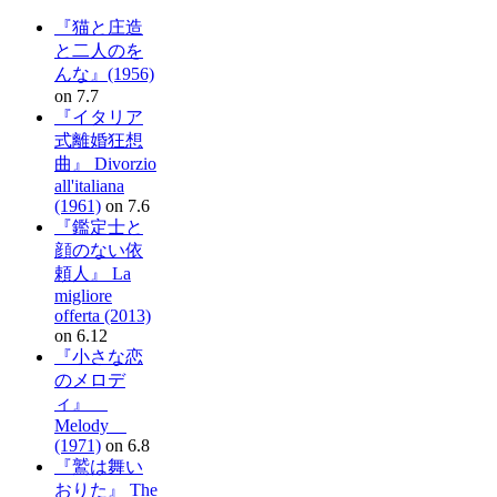
『猫と庄造
と二人のを
んな』(1956)
on 7.7
『イタリア
式離婚狂想
曲』 Divorzio
all'italiana
(1961)
on 7.6
『鑑定士と
顔のない依
頼人』 La
migliore
offerta (2013)
on 6.12
『小さな恋
のメロデ
ィ』
Melody
(1971)
on 6.8
『鷲は舞い
おりた』 The