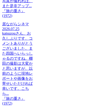
写真が撮れれば、
また是非アップ...
『旅の重さ』
(1972)
居ながらシネマ
2026.07.25
katsuzouさん、お
久しぶりです、コ
メントありがとう
ございました。ま
た四国へいらっし
ゃるのですね。棚
田の撮影は大変か
と思いますが、以
前のように現地レ
ポートや画像をお
寄せいただければ
幸いです。こち
ら...
『旅の重さ』
(1972)