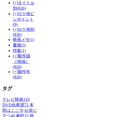
[+]
タイトル
別
(826)
[+]
ロケ地ピ
ンポイント
(9)
[+]
ロケ地別
(830)
映画メモ
(1)
書籍
(3)
特集
(1)
[+]
製作国
（地域）
(826)
[+]
製作年
(826)
タグ
テレビ映画
110
DVD化希望
72
本
部はここ
70
お役に
立つ
40
豪邸
32
猫