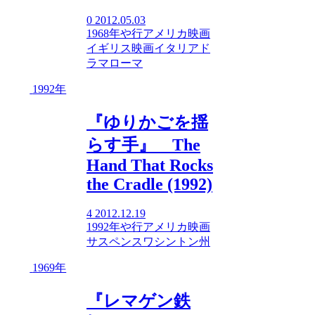
0
2012.05.03
1968年
や行
アメリカ映画
イギリス映画
イタリア
ド
ラマ
ローマ
1992年
『ゆりかごを揺
らす手』 The
Hand That Rocks
the Cradle (1992)
4
2012.12.19
1992年
や行
アメリカ映画
サスペンス
ワシントン州
1969年
『レマゲン鉄