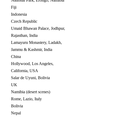
National Park, Erongo, Namibia
Fiji
Indonesia
Czech Republic
Umaid Bhawan Palace, Jodhpur,
Rajasthan, India
Lamayuru Monastery, Ladakh,
Jammu & Kashmir, India
China
Hollywood, Los Angeles,
California, USA
Salar de Uyuni, Bolivia
UK
Namibia (desert scenes)
Rome, Lazio, Italy
Bolivia
Nepal