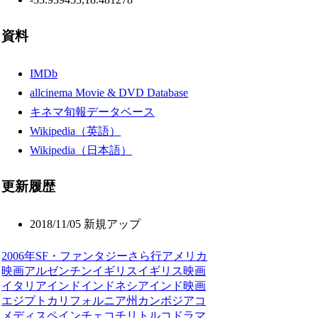
資料
IMDb
allcinema Movie & DVD Database
キネマ旬報データベース
Wikipedia（英語）
Wikipedia（日本語）
更新履歴
2018/11/05 新規アップ
2006年
SF・ファンタジー
さ
ら行
アメリカ
映画
アルゼンチン
イギリス
イギリス映画
イタリア
インド
インドネシア
インド映画
エジプト
カリフォルニア州
カンボジア
コ
メディ
スペイン
チェコ
チリ
トルコ
ドラマ