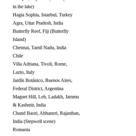
in the lake)
Hagia Sophia, Istanbul, Turkey
Agra, Uttar Pradesh, India
Butterfly Reef, Fiji (Butterfly
Island)
Chennai, Tamil Nadu, India
Chile
Villa Adriana, Tivoli, Rome,
Lazio, Italy
Jardín Botánico, Buenos Aires,
Federal District, Argentina
Magnet Hill, Leh, Ladakh, Jammu
& Kashmir, India
Chand Baori, Abhaneri, Rajasthan,
India (Stepwell scene)
Romania