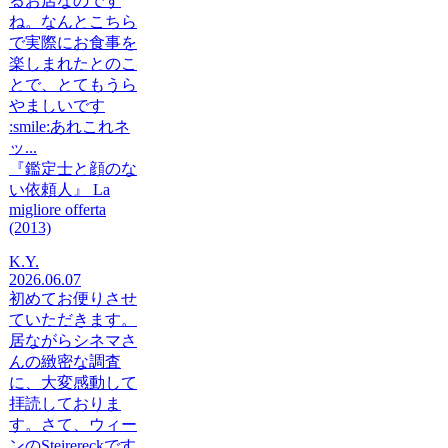
るお店なのです
ね。なんとこちら
で実際にお食事を
楽しまれたとのこ
とで、とてもうら
やましいです
:smile:あれこれネ
ッ...
『鑑定士と顔のな
い依頼人』 La
migliore offerta
(2013)
K.Y.
2026.06.07
初めてお便りさせ
ていただきます。
居ながらシネマさ
んの緻密な調査
に、大変感動して
拝読しておりま
す。さて、ウィー
ンのSteirereckです