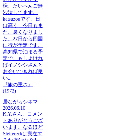
様、たいへんご無
沙汰してます。
katsuzouです。日
は高く、今日もま
た、暑くなりまし
た。27日から四国
に行が予定です。
高知県で泊まる予
定で、もしよけれ
ばイノシシさんと
お会いできれば良
い...
『旅の重さ』
(1972)
居ながらシネマ
2026.06.10
K.Y.さん、コメン
トありがとうござ
います。なるほど
Steirereckは実在す