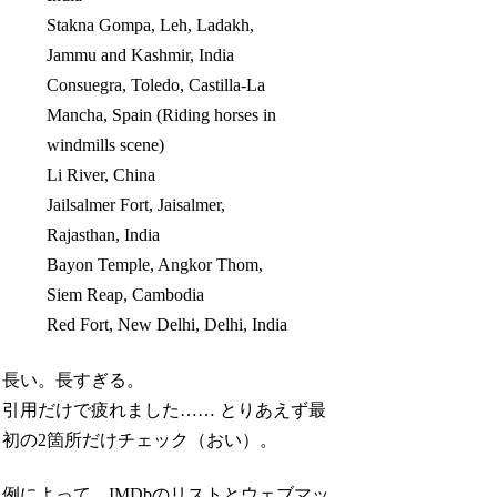
Stakna Gompa, Leh, Ladakh,
Jammu and Kashmir, India
Consuegra, Toledo, Castilla-La
Mancha, Spain (Riding horses in
windmills scene)
Li River, China
Jailsalmer Fort, Jaisalmer,
Rajasthan, India
Bayon Temple, Angkor Thom,
Siem Reap, Cambodia
Red Fort, New Delhi, Delhi, India
長い。長すぎる。
引用だけで疲れました…… とりあえず最
初の2箇所だけチェック（おい）。
例によって、IMDbのリストとウェブマッ