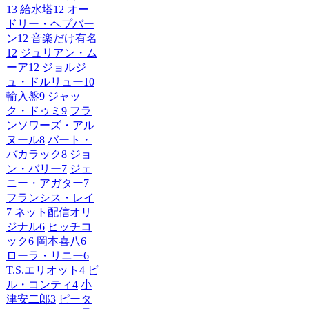
13
給水塔
12
オー
ドリー・ヘプバー
ン
12
音楽だけ有名
12
ジュリアン・ム
ーア
12
ジョルジ
ュ・ドルリュー
10
輸入盤
9
ジャッ
ク・ドゥミ
9
フラ
ンソワーズ・アル
ヌール
8
バート・
バカラック
8
ジョ
ン・バリー
7
ジェ
ニー・アガター
7
フランシス・レイ
7
ネット配信オリ
ジナル
6
ヒッチコ
ック
6
岡本喜八
6
ローラ・リニー
6
T.S.エリオット
4
ビ
ル・コンティ
4
小
津安二郎
3
ピータ