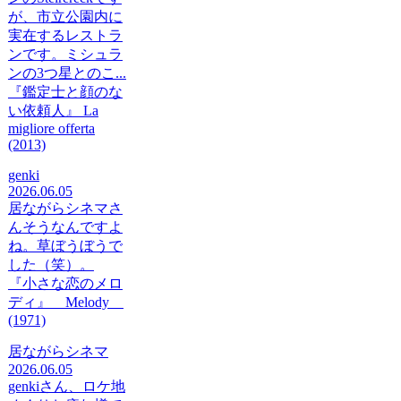
が、市立公園内に
実在するレストラ
ンです。ミシュラ
ンの3つ星とのこ...
『鑑定士と顔のな
い依頼人』 La
migliore offerta
(2013)
genki
2026.06.05
居ながらシネマさ
んそうなんですよ
ね。草ぼうぼうで
した（笑）。
『小さな恋のメロ
ディ』 Melody
(1971)
居ながらシネマ
2026.06.05
genkiさん、ロケ地