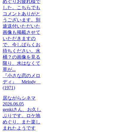
めぐりお疲れ様で
した。こちらでも
コメントありがと
うございます。別
途送付いただいた
画像も掲載させて
いただきますの
で、今しばらくお
待ちください。水
桶？の画像を見る
限り、水はなくて
草が...
『小さな恋のメロ
ディ』 Melody
(1971)
居ながらシネマ
2026.06.05
genkiさん、お久し
ぶりです。ロケ地
めぐり、また楽し
まれたようです