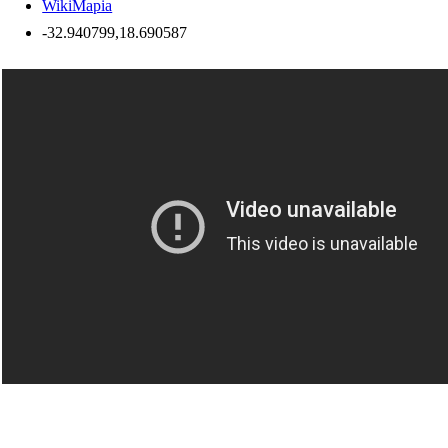
WikiMapia
-32.940799,18.690587