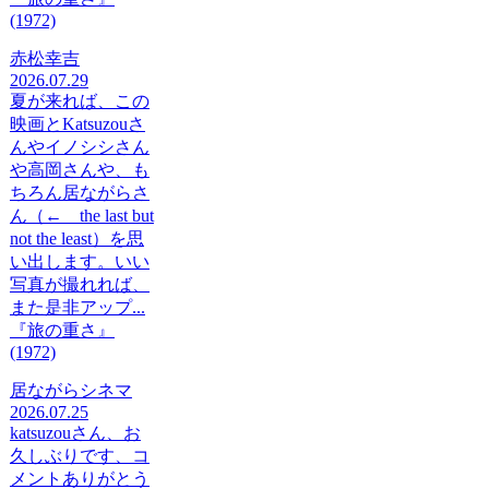
(1972)
赤松幸吉
2026.07.29
夏が来れば、この
映画とKatsuzouさ
んやイノシシさん
や高岡さんや、も
ちろん居ながらさ
ん（← the last but
not the least）を思
い出します。いい
写真が撮れれば、
また是非アップ...
『旅の重さ』
(1972)
居ながらシネマ
2026.07.25
katsuzouさん、お
久しぶりです、コ
メントありがとう