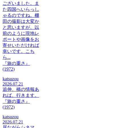
ございました。ま
た四国へいらっし
ゃるのですね。棚
田の撮影は大変か
と思いますが、以
前のように現地レ
ポートや画像をお
寄せいただければ
幸いです。こち
ら...
『旅の重さ』
(1972)
katsuzou
2026.07.21
追伸、橋の情報あ
れば、行きます。
『旅の重さ』
(1972)
katsuzou
2026.07.21
居ながらシネマ