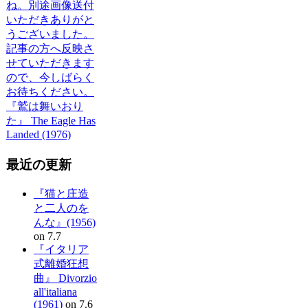
ね。別途画像送付
いただきありがと
うございました。
記事の方へ反映さ
せていただきます
ので、今しばらく
お待ちください。
『鷲は舞いおり
た』 The Eagle Has
Landed (1976)
最近の更新
『猫と庄造
と二人のを
んな』(1956)
on 7.7
『イタリア
式離婚狂想
曲』 Divorzio
all'italiana
(1961)
on 7.6