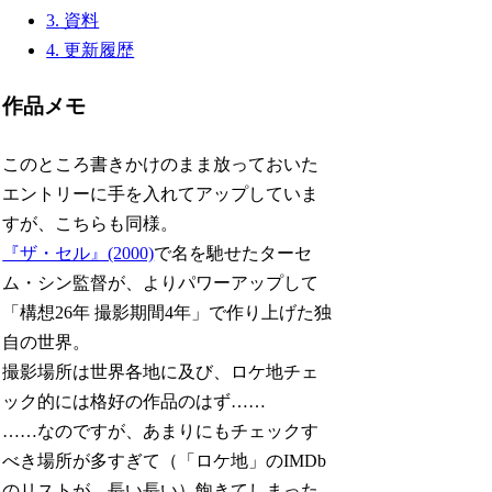
3.
資料
4.
更新履歴
作品メモ
このところ書きかけのまま放っておいた
エントリーに手を入れてアップしていま
すが、こちらも同様。
『ザ・セル』(2000)
で名を馳せたターセ
ム・シン監督が、よりパワーアップして
「構想26年 撮影期間4年」で作り上げた独
自の世界。
撮影場所は世界各地に及び、ロケ地チェ
ック的には格好の作品のはず……
……なのですが、あまりにもチェックす
べき場所が多すぎて（「ロケ地」のIMDb
のリストが、長い長い）飽きてしまった