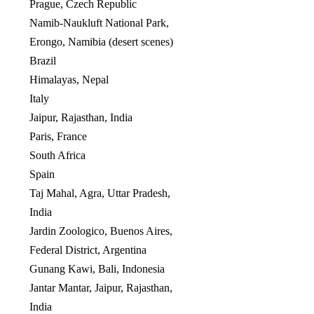
Prague, Czech Republic
Namib-Naukluft National Park,
Erongo, Namibia (desert scenes)
Brazil
Himalayas, Nepal
Italy
Jaipur, Rajasthan, India
Paris, France
South Africa
Spain
Taj Mahal, Agra, Uttar Pradesh,
India
Jardin Zoologico, Buenos Aires,
Federal District, Argentina
Gunang Kawi, Bali, Indonesia
Jantar Mantar, Jaipur, Rajasthan,
India