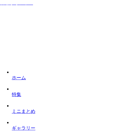
居ながらシネマ
家に居ながら映画を楽しみロケ地を巡るものぐさなサイト
ホーム
特集
ミニまとめ
ギャラリー