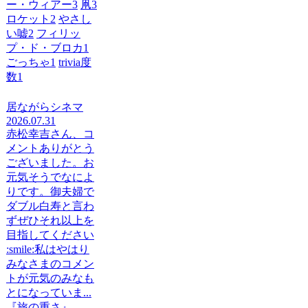
ー・ウィアー
3
凧
3
ロケット
2
やさし
い嘘
2
フィリッ
プ・ド・ブロカ
1
ごっちゃ
1
trivia度
数
1
居ながらシネマ
2026.07.31
赤松幸吉さん、コ
メントありがとう
ございました。お
元気そうでなによ
りです。御夫婦で
ダブル白寿と言わ
ずぜひそれ以上を
目指してください
:smile:私はやはり
みなさまのコメン
トが元気のみなも
とになっていま...
『旅の重さ』