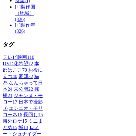
特集
(1)
[+]
製作国
（地域）
(826)
[+]
製作年
(826)
タグ
テレビ映画
110
DVD化希望
72
本
部はここ
70
お役に
立つ
40
豪邸
32
猫
25
なんちゃって日
本
24
未公開
22
桟
橋
21
ジャンヌ・モ
ロー
17
日本で撮影
16
エンニオ・モリ
コーネ
16
長回し
15
海外ロケ
15
ミニま
とめ
15
城
13
ロミ
ー・シュナイダー