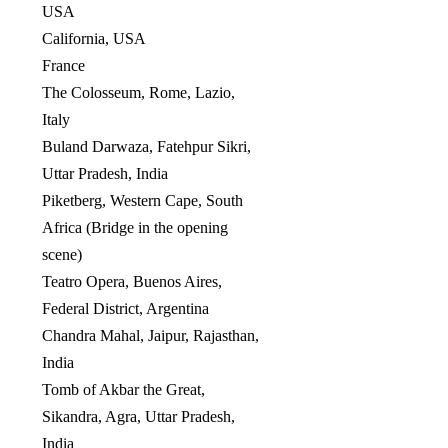
USA
California, USA
France
The Colosseum, Rome, Lazio,
Italy
Buland Darwaza, Fatehpur Sikri,
Uttar Pradesh, India
Piketberg, Western Cape, South
Africa (Bridge in the opening
scene)
Teatro Opera, Buenos Aires,
Federal District, Argentina
Chandra Mahal, Jaipur, Rajasthan,
India
Tomb of Akbar the Great,
Sikandra, Agra, Uttar Pradesh,
India