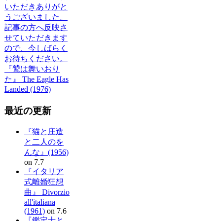
いただきありがと
うございました。
記事の方へ反映さ
せていただきます
ので、今しばらく
お待ちください。
『鷲は舞いおり
た』 The Eagle Has
Landed (1976)
最近の更新
『猫と庄造
と二人のを
んな』(1956)
on 7.7
『イタリア
式離婚狂想
曲』 Divorzio
all'italiana
(1961)
on 7.6
『鑑定士と