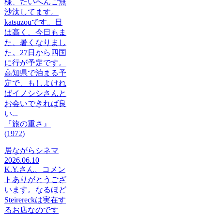
様、たいへんご無
沙汰してます。
katsuzouです。日
は高く、今日もま
た、暑くなりまし
た。27日から四国
に行が予定です。
高知県で泊まる予
定で、もしよけれ
ばイノシシさんと
お会いできれば良
い...
『旅の重さ』
(1972)
居ながらシネマ
2026.06.10
K.Y.さん、コメン
トありがとうござ
います。なるほど
Steirereckは実在す
るお店なのです