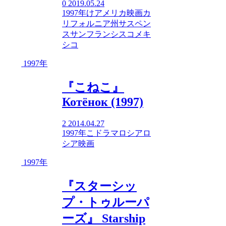
0
2019.05.24
1997年
け
アメリカ映画
カ
リフォルニア州
サスペン
ス
サンフランシスコ
メキ
シコ
1997年
『こねこ』
Котёнок (1997)
2
2014.04.27
1997年
こ
ドラマ
ロシア
ロ
シア映画
1997年
『スターシッ
プ・トゥルーパ
ーズ』 Starship