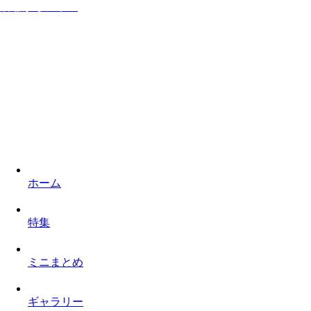
居ながらシネマ
家に居ながら映画を楽しみロケ地を巡るものぐさなサイト
ホーム
特集
ミニまとめ
ギャラリー