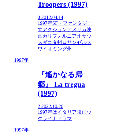
Troopers (1997)
0
2012.04.14
1997年
SF・ファンタジー
す
アクション
アメリカ映
画
カリフォルニア州
サウ
スダコタ州
ロサンゼルス
ワイオミング州
1997年
『遙かなる帰
郷』 La tregua
(1997)
2
2022.10.26
1997年
は
イタリア映画
ウ
クライナ
ドラマ
1997年