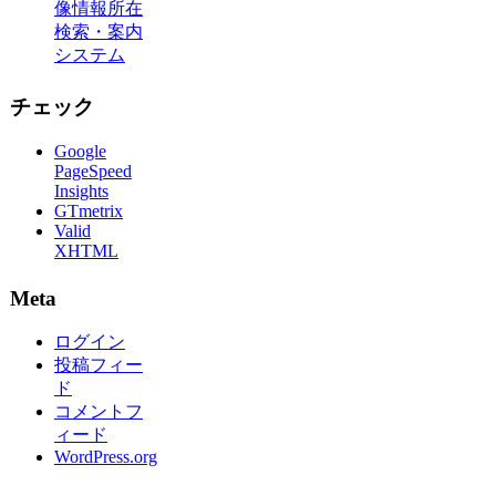
像情報所在
検索・案内
システム
チェック
Google
PageSpeed
Insights
GTmetrix
Valid
XHTML
Meta
ログイン
投稿フィー
ド
コメントフ
ィード
WordPress.org