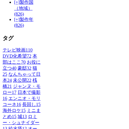
[+]
製作国
（地域）
(826)
[+]
製作年
(826)
タグ
テレビ映画
110
DVD化希望
72
本
部はここ
70
お役に
立つ
40
豪邸
32
猫
25
なんちゃって日
本
24
未公開
22
桟
橋
21
ジャンヌ・モ
ロー
17
日本で撮影
16
エンニオ・モリ
コーネ
16
長回し
15
海外ロケ
15
ミニま
とめ
15
城
13
ロミ
ー・シュナイダー
13
給水塔
12
オー