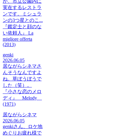
が、市立公園内に
実在するレストラ
ンです。ミシュラ
ンの3つ星とのこ...
『鑑定士と顔のな
い依頼人』 La
migliore offerta
(2013)
genki
2026.06.05
居ながらシネマさ
んそうなんですよ
ね。草ぼうぼうで
した（笑）。
『小さな恋のメロ
ディ』 Melody
(1971)
居ながらシネマ
2026.06.05
genkiさん、ロケ地
めぐりお疲れ様で