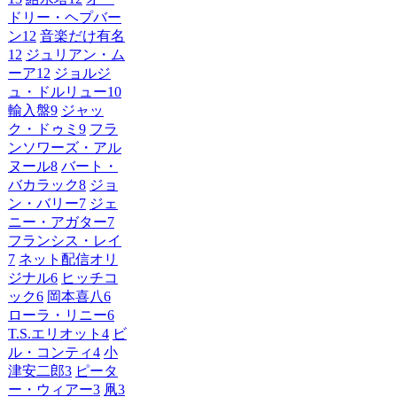
ドリー・ヘプバー
ン
12
音楽だけ有名
12
ジュリアン・ム
ーア
12
ジョルジ
ュ・ドルリュー
10
輸入盤
9
ジャッ
ク・ドゥミ
9
フラ
ンソワーズ・アル
ヌール
8
バート・
バカラック
8
ジョ
ン・バリー
7
ジェ
ニー・アガター
7
フランシス・レイ
7
ネット配信オリ
ジナル
6
ヒッチコ
ック
6
岡本喜八
6
ローラ・リニー
6
T.S.エリオット
4
ビ
ル・コンティ
4
小
津安二郎
3
ピータ
ー・ウィアー
3
凧
3