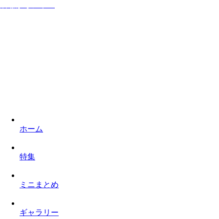
居ながらシネマ
家に居ながら映画を楽しみロケ地を巡るものぐさなサイト
ホーム
特集
ミニまとめ
ギャラリー