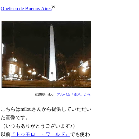
W
Obelisco de Buenos Aires
©1998 milou
アルバム「南米」から
こちらはmilouさんから提供していただい
た画像です。
（いつもありがとうございます♪）
以前
『トゥモロー・ワールド』
でも使わ