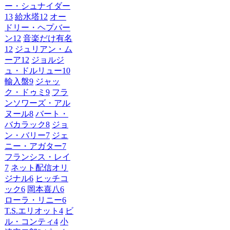
ー・シュナイダー
13
給水塔
12
オー
ドリー・ヘプバー
ン
12
音楽だけ有名
12
ジュリアン・ム
ーア
12
ジョルジ
ュ・ドルリュー
10
輸入盤
9
ジャッ
ク・ドゥミ
9
フラ
ンソワーズ・アル
ヌール
8
バート・
バカラック
8
ジョ
ン・バリー
7
ジェ
ニー・アガター
7
フランシス・レイ
7
ネット配信オリ
ジナル
6
ヒッチコ
ック
6
岡本喜八
6
ローラ・リニー
6
T.S.エリオット
4
ビ
ル・コンティ
4
小