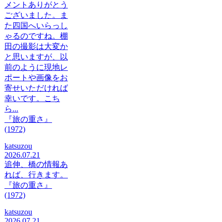
メントありがとう
ございました。ま
た四国へいらっし
ゃるのですね。棚
田の撮影は大変か
と思いますが、以
前のように現地レ
ポートや画像をお
寄せいただければ
幸いです。こち
ら...
『旅の重さ』
(1972)
katsuzou
2026.07.21
追伸、橋の情報あ
れば、行きます。
『旅の重さ』
(1972)
katsuzou
2026.07.21