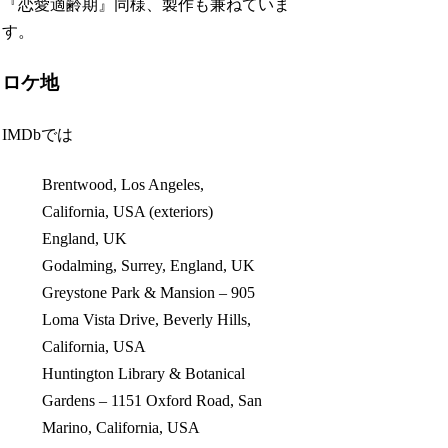
『恋愛適齢期』同様、製作も兼ねていま
す。
ロケ地
IMDbでは
Brentwood, Los Angeles,
California, USA (exteriors)
England, UK
Godalming, Surrey, England, UK
Greystone Park & Mansion – 905
Loma Vista Drive, Beverly Hills,
California, USA
Huntington Library & Botanical
Gardens – 1151 Oxford Road, San
Marino, California, USA