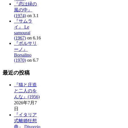
『恋は緑の
風の中』
(1974)
on 3.1
『サムラ
イ』 Le
samouraï
(1967)
on 6.16
『ボルサリ
ーノ』
Borsalino
(1970)
on 6.7
最近の投稿
『猫と庄造
と二人のを
んな』(1956)
2026年7月7
日
『イタリア
式離婚狂想
曲』 Divorzio