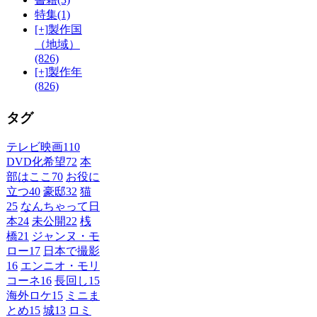
特集
(1)
[+]
製作国
（地域）
(826)
[+]
製作年
(826)
タグ
テレビ映画
110
DVD化希望
72
本
部はここ
70
お役に
立つ
40
豪邸
32
猫
25
なんちゃって日
本
24
未公開
22
桟
橋
21
ジャンヌ・モ
ロー
17
日本で撮影
16
エンニオ・モリ
コーネ
16
長回し
15
海外ロケ
15
ミニま
とめ
15
城
13
ロミ