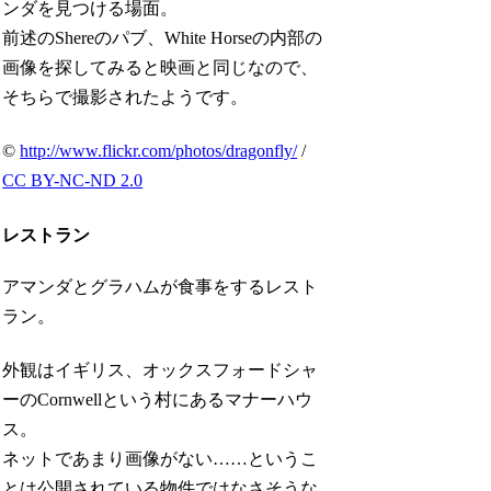
ンダを見つける場面。
前述のShereのパブ、White Horseの内部の
画像を探してみると映画と同じなので、
そちらで撮影されたようです。
©
http://www.flickr.com/photos/dragonfly/
/
CC BY-NC-ND 2.0
レストラン
アマンダとグラハムが食事をするレスト
ラン。
外観はイギリス、オックスフォードシャ
ーのCornwellという村にあるマナーハウ
ス。
ネットであまり画像がない……というこ
とは公開されている物件ではなさそうな