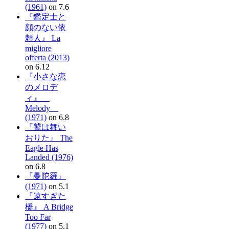
(1961)
on 7.6
『鑑定士と
顔のない依
頼人』 La
migliore
offerta (2013)
on 6.12
『小さな恋
のメロデ
ィ』
Melody
(1971)
on 6.8
『鷲は舞い
おりた』 The
Eagle Has
Landed (1976)
on 6.8
『曼陀羅』
(1971)
on 5.1
『遠すぎた
橋』 A Bridge
Too Far
(1977)
on 5.1