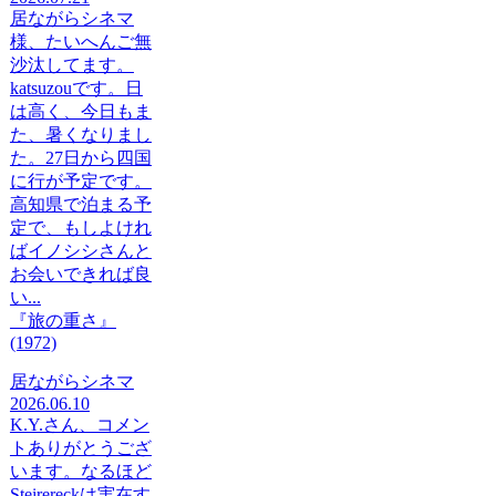
居ながらシネマ
様、たいへんご無
沙汰してます。
katsuzouです。日
は高く、今日もま
た、暑くなりまし
た。27日から四国
に行が予定です。
高知県で泊まる予
定で、もしよけれ
ばイノシシさんと
お会いできれば良
い...
『旅の重さ』
(1972)
居ながらシネマ
2026.06.10
K.Y.さん、コメン
トありがとうござ
います。なるほど
Steirereckは実在す