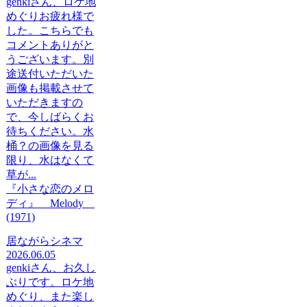
genkiさん、ロケ地
めぐりお疲れ様で
した。こちらでも
コメントありがと
うございます。別
途送付いただいた
画像も掲載させて
いただきますの
で、今しばらくお
待ちください。水
桶？の画像を見る
限り、水はなくて
草が...
『小さな恋のメロ
ディ』 Melody
(1971)
居ながらシネマ
2026.06.05
genkiさん、お久し
ぶりです。ロケ地
めぐり、また楽し