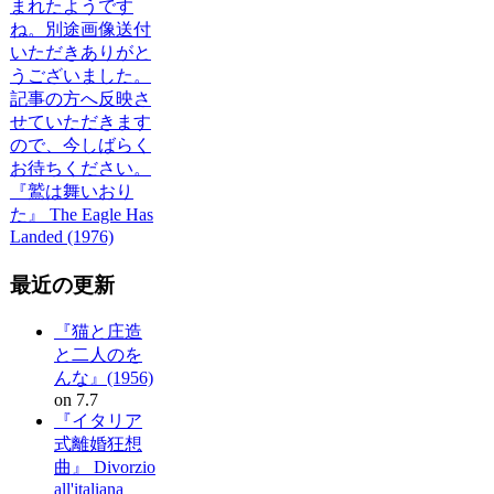
まれたようです
ね。別途画像送付
いただきありがと
うございました。
記事の方へ反映さ
せていただきます
ので、今しばらく
お待ちください。
『鷲は舞いおり
た』 The Eagle Has
Landed (1976)
最近の更新
『猫と庄造
と二人のを
んな』(1956)
on 7.7
『イタリア
式離婚狂想
曲』 Divorzio
all'italiana