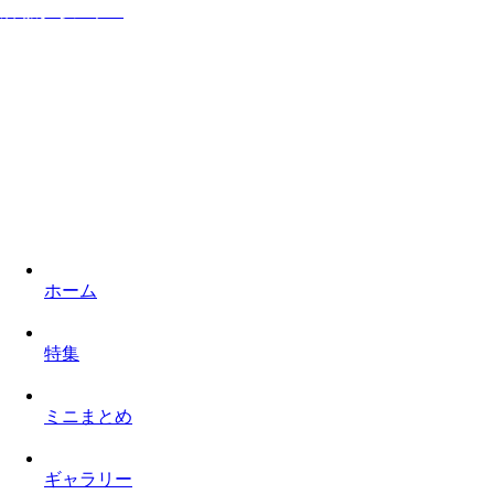
居ながらシネマ
家に居ながら映画を楽しみロケ地を巡るものぐさなサイト
ホーム
特集
ミニまとめ
ギャラリー