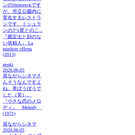
ンのSteirereckです
が、市立公園内に
実在するレストラ
ンです。ミシュラ
ンの3つ星とのこ...
『鑑定士と顔のな
い依頼人』 La
migliore offerta
(2013)
genki
2026.06.05
居ながらシネマさ
んそうなんですよ
ね。草ぼうぼうで
した（笑）。
『小さな恋のメロ
ディ』 Melody
(1971)
居ながらシネマ
2026.06.05