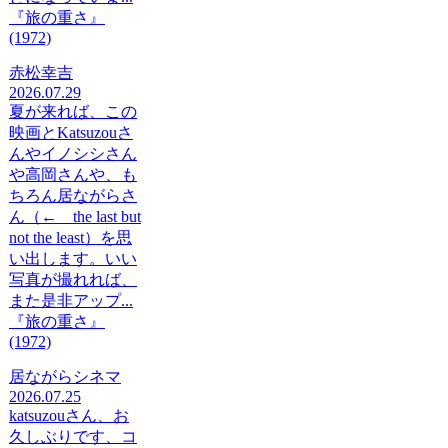
『旅の重さ』
(1972)
赤松幸吉
2026.07.29
夏が来れば、この
映画とKatsuzouさ
んやイノシシさん
や高岡さんや、も
ちろん居ながらさ
ん（← the last but
not the least）を思
い出します。いい
写真が撮れれば、
また是非アップ...
『旅の重さ』
(1972)
居ながらシネマ
2026.07.25
katsuzouさん、お
久しぶりです、コ