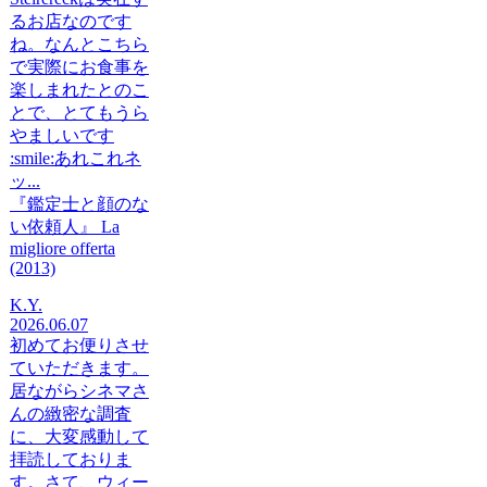
るお店なのです
ね。なんとこちら
で実際にお食事を
楽しまれたとのこ
とで、とてもうら
やましいです
:smile:あれこれネ
ッ...
『鑑定士と顔のな
い依頼人』 La
migliore offerta
(2013)
K.Y.
2026.06.07
初めてお便りさせ
ていただきます。
居ながらシネマさ
んの緻密な調査
に、大変感動して
拝読しておりま
す。さて、ウィー