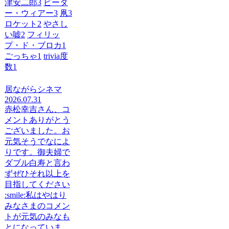
津安二郎
3
ピータ
ー・ウィアー
3
凧
3
ロケット
2
やさし
い嘘
2
フィリッ
プ・ド・ブロカ
1
ごっちゃ
1
trivia度
数
1
居ながらシネマ
2026.07.31
赤松幸吉さん、コ
メントありがとう
ございました。お
元気そうでなによ
りです。御夫婦で
ダブル白寿と言わ
ずぜひそれ以上を
目指してください
:smile:私はやはり
みなさまのコメン
トが元気のみなも
とになっていま...