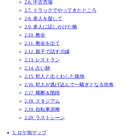
2.6.
中古市場
2.7.
トラックでやってきたところ
2.8.
老人を探して
2.9.
老人に話しかけた橋
2.10.
教会
2.11.
教会を出て
2.12.
親子で話す川縁
2.13.
レストラン
2.14.
占い師
2.15.
犯人と出くわした路地
2.16.
犯人が逃げ込んで一騒ぎとなる街角
2.17.
横断＆階段
2.18.
スタジアム
2.19.
自転車泥棒
2.20.
ラストシーン
3.
ロケ地マップ