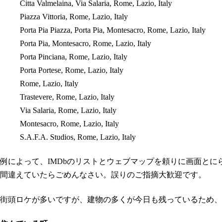
Citta Valmelaina, Via Salaria, Rome, Lazio, Italy
Piazza Vittoria, Rome, Lazio, Italy
Porta Pia Piazza, Porta Pia, Montesacro, Rome, Lazio, Italy
Porta Pia, Montesacro, Rome, Lazio, Italy
Porta Pinciana, Rome, Lazio, Italy
Porta Portese, Rome, Lazio, Italy
Rome, Lazio, Italy
Trastevere, Rome, Lazio, Italy
Via Salaria, Rome, Lazio, Italy
Montesacro, Rome, Lazio, Italy
S.A.F.A. Studios, Rome, Lazio, Italy
例によって、IMDbのリストとウェブマップを頼りに画面とに
間違えていたらごめんなさい。誤りのご指摘大歓迎です。
街頭ロケが多いですが、建物の多くが今日も残っているため、