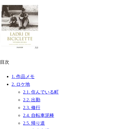
目次
1.
作品メモ
2.
ロケ地
2.1.
住んでいる町
2.2.
出勤
2.3.
修行
2.4.
自転車泥棒
2.5.
帰り道