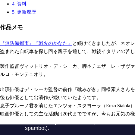
4.
資料
5.
更新履歴
作品メモ
『無防備都市』
『戦火のかなた』
と続けてきましたが、ネオレ
盗まれた自転車を探し回る親子を通して、戦後イタリアの苦し
製作監督ヴィットリオ・デ・シーカ、脚本チェザーレ・ザヴァ
ルロ・モンテュオリ。
出演俳優はデ・シーカ監督の前作『靴みがき』同様素人さんを
後も俳優として出演作が続いていたようです。
息子ブルーノ君を演じたエンツォ・スタヨーラ（Enzo Staiol
映画俳優としての主な活動は20代までですが、今もお元気の