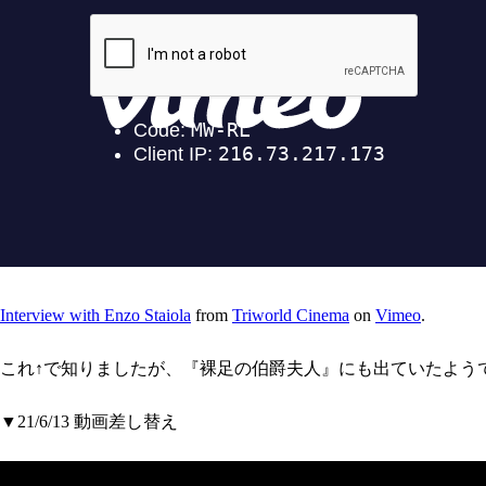
Interview with Enzo Staiola
from
Triworld Cinema
on
Vimeo
.
これ↑で知りましたが、『裸足の伯爵夫人』にも出ていたよ
▼21/6/13 動画差し替え