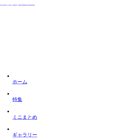
居ながらシネマ
家に居ながら映画を楽しみロケ地を巡るものぐさなサイト
ホーム
特集
ミニまとめ
ギャラリー