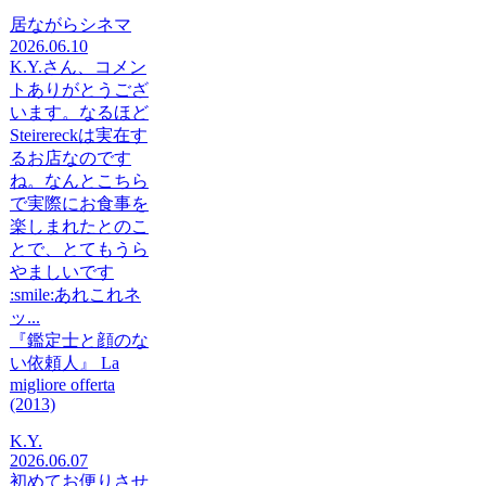
居ながらシネマ
2026.06.10
K.Y.さん、コメン
トありがとうござ
います。なるほど
Steirereckは実在す
るお店なのです
ね。なんとこちら
で実際にお食事を
楽しまれたとのこ
とで、とてもうら
やましいです
:smile:あれこれネ
ッ...
『鑑定士と顔のな
い依頼人』 La
migliore offerta
(2013)
K.Y.
2026.06.07
初めてお便りさせ