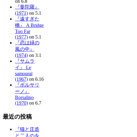
on 6.8
『曼陀羅』
(1971)
on 5.1
『遠すぎた
橋』 A Bridge
Too Far
(1977)
on 5.1
『恋は緑の
風の中』
(1974)
on 3.1
『サムラ
イ』 Le
samouraï
(1967)
on 6.16
『ボルサリ
ーノ』
Borsalino
(1970)
on 6.7
最近の投稿
『猫と庄造
と二人のを