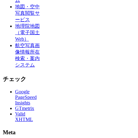
ム
地図・空中
写真閲覧サ
ービス
地理院地図
（電子国土
Web）
航空写真画
像情報所在
検索・案内
システム
チェック
Google
PageSpeed
Insights
GTmetrix
Valid
XHTML
Meta