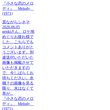
『小さな恋のメロ
ディ』 Melody
(1971)
居ながらシネマ
2026.06.05
genkiさん、ロケ地
めぐりお疲れ様で
した。こちらでも
コメントありがと
うございます。別
途送付いただいた
画像も掲載させて
いただきますの
で、今しばらくお
待ちください。水
桶？の画像を見る
限り、水はなくて
草が...
『小さな恋のメロ
ディ』 Melody
(1971)