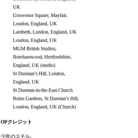
UK
Grosvenor Square, Mayfair,
London, England, UK
Lambeth, London, England, UK
London, England, UK
MGM British Studios,
Borehamwood, Hertfordshire,
England, UK (studio)
St Dunstan’s Hill, London,
England, UK
St Dunstan-in-the-East Church
Ruins Gardens, St Dunstan’s Hill,
London, England, UK (Church)
OPクレジット
少年のスチル。