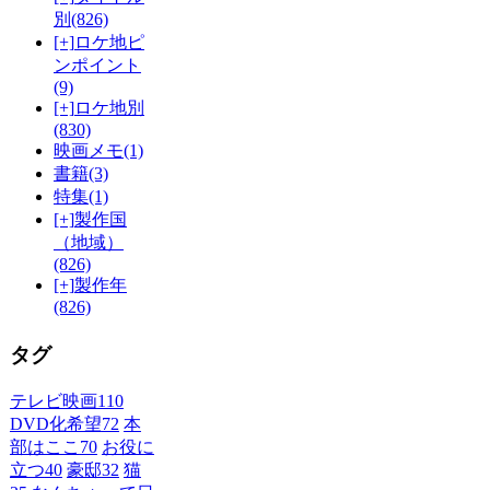
別
(826)
[+]
ロケ地ピ
ンポイント
(9)
[+]
ロケ地別
(830)
映画メモ
(1)
書籍
(3)
特集
(1)
[+]
製作国
（地域）
(826)
[+]
製作年
(826)
タグ
テレビ映画
110
DVD化希望
72
本
部はここ
70
お役に
立つ
40
豪邸
32
猫