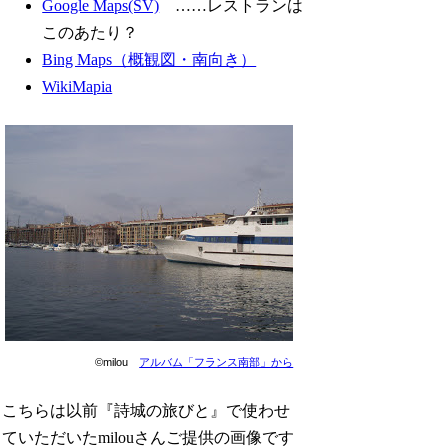
Google Maps(SV)
……レストランは
このあたり？
Bing Maps（概観図・南向き）
WikiMapia
©milou
アルバム「フランス南部」から
こちらは以前『詩城の旅びと』で使わせ
ていただいたmilouさんご提供の画像です