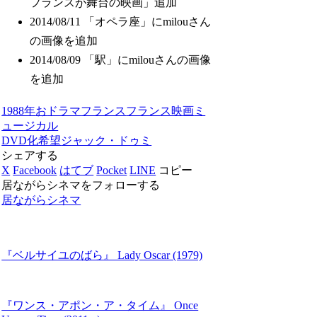
フランスが舞台の映画」追加
2014/08/11 「オペラ座」にmilouさん
の画像を追加
2014/08/09 「駅」にmilouさんの画像
を追加
1988年
お
ドラマ
フランス
フランス映画
ミ
ュージカル
DVD化希望
ジャック・ドゥミ
シェアする
X
Facebook
はてブ
Pocket
LINE
コピー
居ながらシネマをフォローする
居ながらシネマ
『ベルサイユのばら』 Lady Oscar (1979)
『ワンス・アポン・ア・タイム』 Once