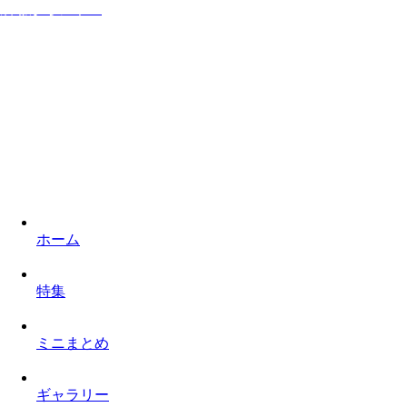
居ながらシネマ
家に居ながら映画を楽しみロケ地を巡るものぐさなサイト
ホーム
特集
ミニまとめ
ギャラリー