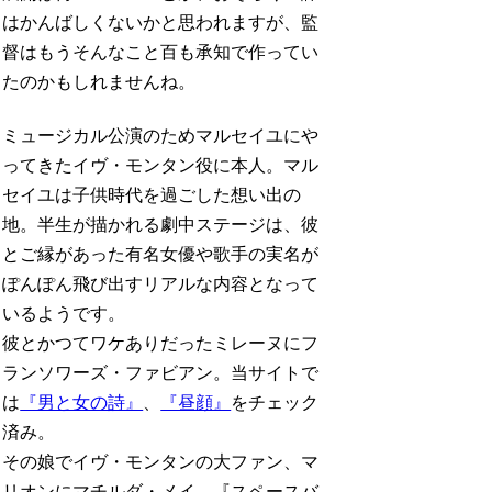
はかんばしくないかと思われますが、監
督はもうそんなこと百も承知で作ってい
たのかもしれませんね。
ミュージカル公演のためマルセイユにや
ってきたイヴ・モンタン役に本人。マル
セイユは子供時代を過ごした想い出の
地。半生が描かれる劇中ステージは、彼
とご縁があった有名女優や歌手の実名が
ぽんぽん飛び出すリアルな内容となって
いるようです。
彼とかつてワケありだったミレーヌにフ
ランソワーズ・ファビアン。当サイトで
は
『男と女の詩』
、
『昼顔』
をチェック
済み。
その娘でイヴ・モンタンの大ファン、マ
リオンにマチルダ・メイ。『スペースバ