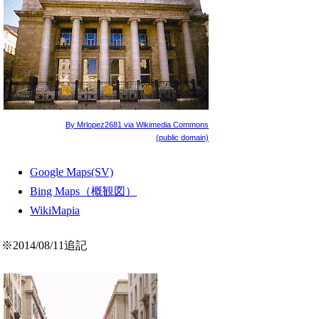
By Mrlopez2681 via Wikimedia Commons
(public domain)
Google Maps(SV)
Bing Maps（概観図）
WikiMapia
※2014/08/11追記