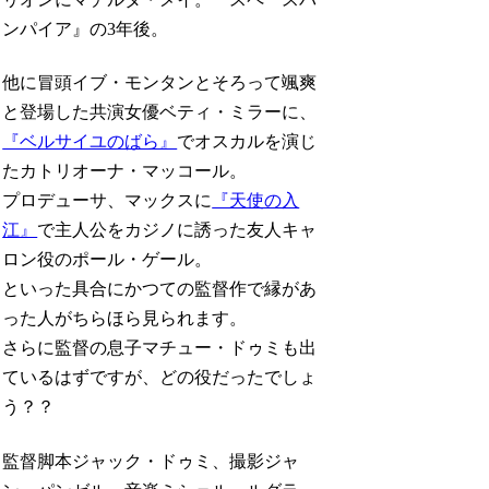
ンパイア』の3年後。
他に冒頭イブ・モンタンとそろって颯爽
と登場した共演女優ベティ・ミラーに、
『ベルサイユのばら』
でオスカルを演じ
たカトリオーナ・マッコール。
プロデューサ、マックスに
『天使の入
江』
で主人公をカジノに誘った友人キャ
ロン役のポール・ゲール。
といった具合にかつての監督作で縁があ
った人がちらほら見られます。
さらに監督の息子マチュー・ドゥミも出
ているはずですが、どの役だったでしょ
う？？
監督脚本ジャック・ドゥミ、撮影ジャ