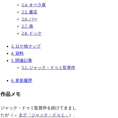
2.4.
オペラ座
2.5.
書店
2.6.
バー
2.7.
港
2.8.
ドック
3.
ロケ地マップ
4.
資料
5.
関連記事
5.1.
ジャック・ドゥミ監督作
6.
更新履歴
作品メモ
ジャック・ドゥミ監督作を続けてきまし
たが（→
タグ「ジャック・ドゥミ」
）、