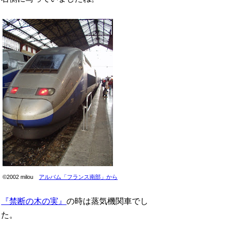
©2002 milou
アルバム「フランス南部」から
『禁断の木の実』
の時は蒸気機関車でし
た。