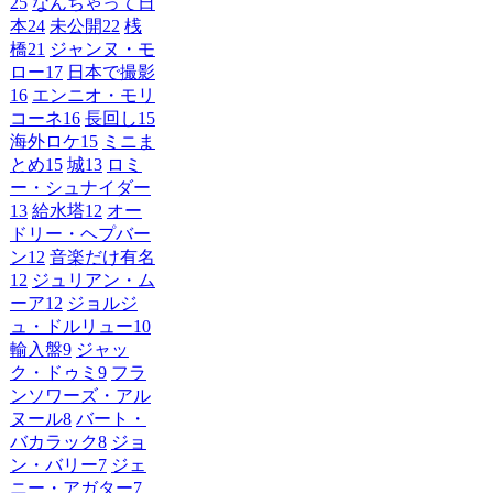
25
なんちゃって日
本
24
未公開
22
桟
橋
21
ジャンヌ・モ
ロー
17
日本で撮影
16
エンニオ・モリ
コーネ
16
長回し
15
海外ロケ
15
ミニま
とめ
15
城
13
ロミ
ー・シュナイダー
13
給水塔
12
オー
ドリー・ヘプバー
ン
12
音楽だけ有名
12
ジュリアン・ム
ーア
12
ジョルジ
ュ・ドルリュー
10
輸入盤
9
ジャッ
ク・ドゥミ
9
フラ
ンソワーズ・アル
ヌール
8
バート・
バカラック
8
ジョ
ン・バリー
7
ジェ
ニー・アガター
7