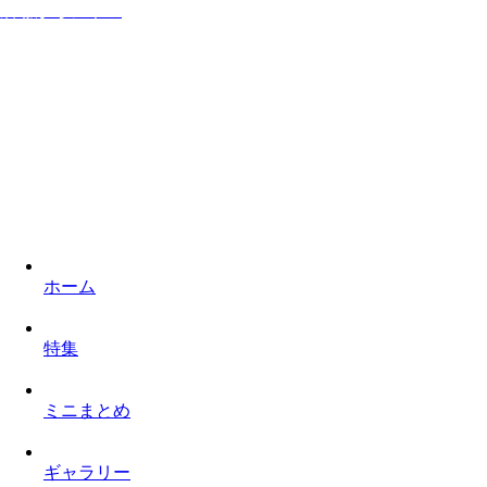
居ながらシネマ
家に居ながら映画を楽しみロケ地を巡るものぐさなサイト
ホーム
特集
ミニまとめ
ギャラリー