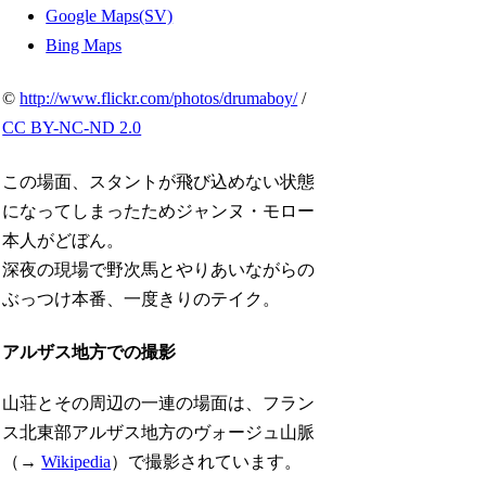
Google Maps(SV)
Bing Maps
©
http://www.flickr.com/photos/drumaboy/
/
CC BY-NC-ND 2.0
この場面、スタントが飛び込めない状態
になってしまったためジャンヌ・モロー
本人がどぼん。
深夜の現場で野次馬とやりあいながらの
ぶっつけ本番、一度きりのテイク。
アルザス地方での撮影
山荘とその周辺の一連の場面は、フラン
ス北東部アルザス地方のヴォージュ山脈
（→
Wikipedia
）で撮影されています。