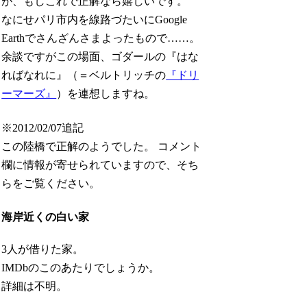
が、もしこれで正解なら嬉しいです。
なにせパリ市内を線路づたいにGoogle
Earthでさんざんさまよったもので……。
余談ですがこの場面、ゴダールの『はな
ればなれに』（＝ベルトリッチの
『ドリ
ーマーズ』
）を連想しますね。
※2012/02/07追記
この陸橋で正解のようでした。 コメント
欄に情報が寄せられていますので、そち
らをご覧ください。
海岸近くの白い家
3人が借りた家。
IMDbのこのあたりでしょうか。
詳細は不明。