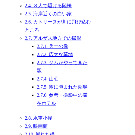
2.4.
３人で駆ける陸橋
2.5.
海岸近くの白い家
2.6.
カトリーヌが川に飛び込む
ところ
2.7.
アルザス地方での撮影
2.7.1.
兵士の像
2.7.2.
広大な墓地
2.7.3.
ジムがやってきた
駅
2.7.4.
山荘
2.7.5.
霧に包まれた湖畔
2.7.6.
参考・撮影中の滞
在ホテル
2.8.
水車小屋
2.9.
映画館
2.10.
崩れた橋