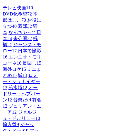
テレビ映画
110
DVD化希望
72
本
部はここ
70
お役に
立つ
40
豪邸
32
猫
25
なんちゃって日
本
24
未公開
22
桟
橋
21
ジャンヌ・モ
ロー
17
日本で撮影
16
エンニオ・モリ
コーネ
16
長回し
15
海外ロケ
15
ミニま
とめ
15
城
13
ロミ
ー・シュナイダー
13
給水塔
12
オー
ドリー・ヘプバー
ン
12
音楽だけ有名
12
ジュリアン・ム
ーア
12
ジョルジ
ュ・ドルリュー
10
輸入盤
9
ジャッ
ク・ドゥミ
9
フラ