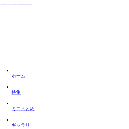
居ながらシネマ
家に居ながら映画を楽しみロケ地を巡るものぐさなサイト
ホーム
特集
ミニまとめ
ギャラリー