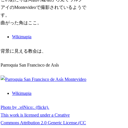
アイのMontevideoで撮影されているようで
す。
曲がった角はここ。
Wikimapia
背景に見える教会は、
Parroquia San Francisco de Asís
Wikimapia
Photo by .:elNico:. (flickr).
This work is licensed under a Creative
Commons Attribution 2.0 Generic License.(CC