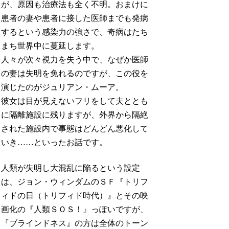
が、原因も治療法も全く不明。おまけに
患者の妻や患者に接した医師までも発病
するという感染力の強さで、奇病はたち
まち世界中に蔓延します。
人々が次々視力を失う中で、なぜか医師
の妻は失明を免れるのですが、この役を
演じたのがジュリアン・ムーア。
彼女は目が見えないフリをして夫ととも
に隔離施設に残りますが、外界から隔絶
された施設内で事態はどんどん悪化して
いき……といったお話です。
人類が失明し大混乱に陥るという設定
は、ジョン・ウィンダムのＳＦ『トリフ
ィドの日（トリフィド時代）』とその映
画化の『人類ＳＯＳ！』っぽいですが、
『ブラインドネス』の方は全体のトーン