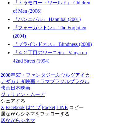
『トゥモロー・ワールド』 Children
of Men (2006)
『ハンニバル』 Hannibal (2001)
『フォーガットン』 The Forgotten
(2004)
『ブラインドネス』 Blindness (2008)
『４２丁目のワーニャ』 Vanya on
42nd Street (1994)
2008年
SF・ファンタジー
ふ
ウルグアイ
カ
ナダ
カナダ映画
ドラマ
ブラジル
ブラジル
映画
日本映画
ジュリアン・ムーア
シェアする
X
Facebook
はてブ
Pocket
LINE
コピー
居ながらシネマをフォローする
居ながらシネマ