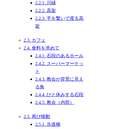
2.2.1.
川縁
2.2.2.
高架
2.2.3.
手を繋いで渡る高
架
2.3.
カフェ
2.4.
食料を求めて
2.4.1.
石段のあるホール
2.4.2.
スーパーマーケッ
ト
2.4.3.
教会が背景に見え
る角
2.4.4.
ひと休みする石段
2.4.5.
教会（内部）
2.5.
再び移動
2.5.1.
歩道橋