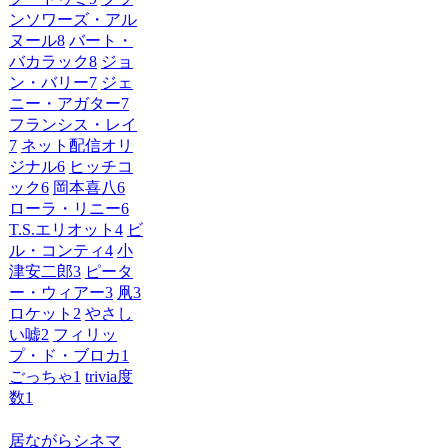
ンソワーズ・アル
ヌール
8
バート・
バカラック
8
ジョ
ン・バリー
7
ジェ
ニー・アガター
7
フランシス・レイ
7
ネット配信オリ
ジナル
6
ヒッチコ
ック
6
岡本喜八
6
ローラ・リニー
6
T.S.エリオット
4
ビ
ル・コンティ
4
小
津安二郎
3
ピータ
ー・ウィアー
3
凧
3
ロケット
2
やさし
い嘘
2
フィリッ
プ・ド・ブロカ
1
ごっちゃ
1
trivia度
数
1
居ながらシネマ