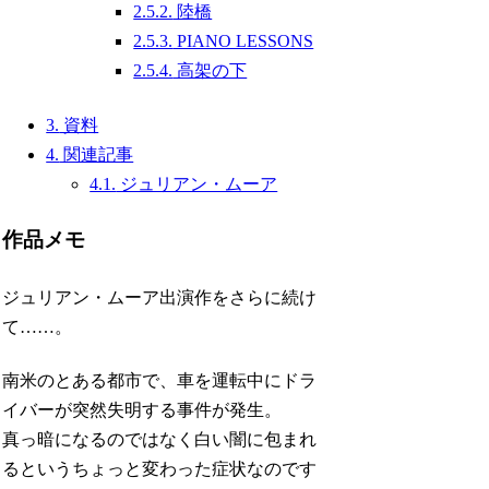
2.5.2.
陸橋
2.5.3.
PIANO LESSONS
2.5.4.
高架の下
3.
資料
4.
関連記事
4.1.
ジュリアン・ムーア
作品メモ
ジュリアン・ムーア出演作をさらに続け
て……。
南米のとある都市で、車を運転中にドラ
イバーが突然失明する事件が発生。
真っ暗になるのではなく白い闇に包まれ
るというちょっと変わった症状なのです