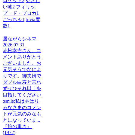
ロケット
2
やさし
い嘘
2
フィリッ
プ・ド・ブロカ
1
ごっちゃ
1
trivia度
数
1
居ながらシネマ
2026.07.31
赤松幸吉さん、コ
メントありがとう
ございました。お
元気そうでなによ
りです。御夫婦で
ダブル白寿と言わ
ずぜひそれ以上を
目指してください
:smile:私はやはり
みなさまのコメン
トが元気のみなも
とになっていま...
『旅の重さ』
(1972)