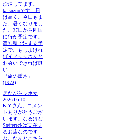
沙汰してます。
katsuzouです。日
は高く、今日もま
た、暑くなりまし
た。27日から四国
に行が予定です。
高知県で泊まる予
定で、もしよけれ
ばイノシシさんと
お会いできれば良
い...
『旅の重さ』
(1972)
居ながらシネマ
2026.06.10
K.Y.さん、コメン
トありがとうござ
います。なるほど
Steirereckは実在す
るお店なのです
ね。なんとこちら