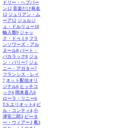
ドリー・ヘプバー
ン
12
音楽だけ有名
12
ジュリアン・ム
ーア
12
ジョルジ
ュ・ドルリュー
10
輸入盤
9
ジャッ
ク・ドゥミ
9
フラ
ンソワーズ・アル
ヌール
8
バート・
バカラック
8
ジョ
ン・バリー
7
ジェ
ニー・アガター
7
フランシス・レイ
7
ネット配信オリ
ジナル
6
ヒッチコ
ック
6
岡本喜八
6
ローラ・リニー
6
T.S.エリオット
4
ビ
ル・コンティ
4
小
津安二郎
3
ピータ
ー・ウィアー
3
凧
3