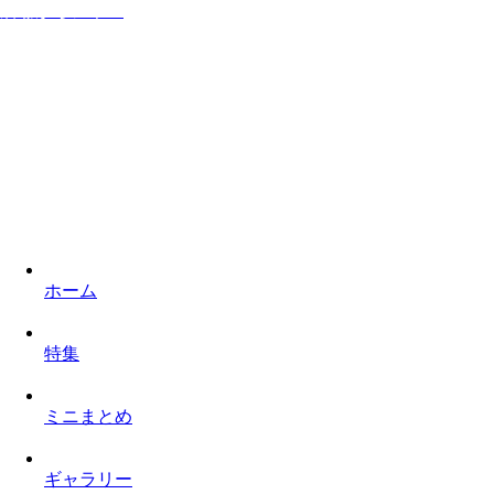
居ながらシネマ
家に居ながら映画を楽しみロケ地を巡るものぐさなサイト
ホーム
特集
ミニまとめ
ギャラリー