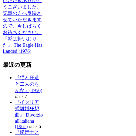
いただきありがと
うございました。
記事の方へ反映さ
せていただきます
ので、今しばらく
お待ちください。
『鷲は舞いおり
た』 The Eagle Has
Landed (1976)
最近の更新
『猫と庄造
と二人のを
んな』(1956)
on 7.7
『イタリア
式離婚狂想
曲』 Divorzio
all'italiana
(1961)
on 7.6
『鑑定士と