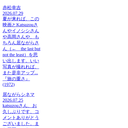
赤松幸吉
2026.07.29
夏が来れば、この
映画とKatsuzouさ
んやイノシシさん
や高岡さんや、も
ちろん居ながらさ
ん（← the last but
not the least）を思
い出します。いい
写真が撮れれば、
また是非アップ...
『旅の重さ』
(1972)
居ながらシネマ
2026.07.25
katsuzouさん、お
久しぶりです、コ
メントありがとう
ございました。ま