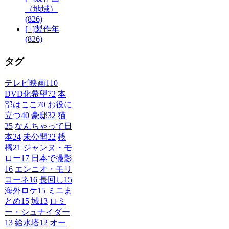
（地域）
(826)
[+]
製作年
(826)
タグ
テレビ映画
110
DVD化希望
72
本
部はここ
70
お役に
立つ
40
豪邸
32
猫
25
なんちゃって日
本
24
未公開
22
桟
橋
21
ジャンヌ・モ
ロー
17
日本で撮影
16
エンニオ・モリ
コーネ
16
長回し
15
海外ロケ
15
ミニま
とめ
15
城
13
ロミ
ー・シュナイダー
13
給水塔
12
オー