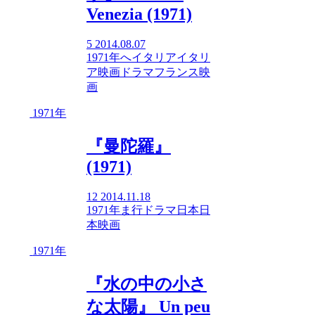
Venezia (1971)
5
2014.08.07
1971年
へ
イタリア
イタリ
ア映画
ドラマ
フランス映
画
1971年
『曼陀羅』
(1971)
12
2014.11.18
1971年
ま行
ドラマ
日本
日
本映画
1971年
『水の中の小さ
な太陽』 Un peu