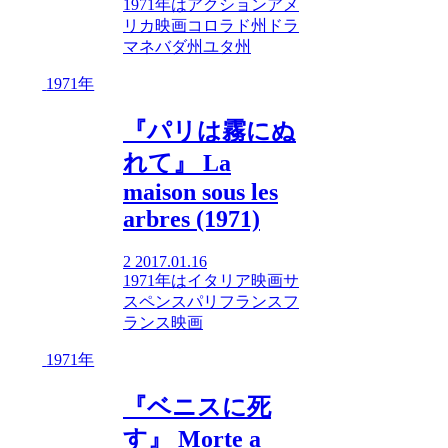
1971年
は
アクション
アメ
リカ映画
コロラド州
ドラ
マ
ネバダ州
ユタ州
1971年
『パリは霧にぬ
れて』 La
maison sous les
arbres (1971)
2
2017.01.16
1971年
は
イタリア映画
サ
スペンス
パリ
フランス
フ
ランス映画
1971年
『ベニスに死
す』 Morte a