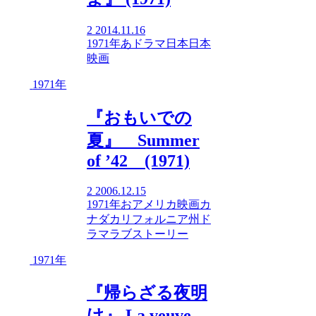
2
2014.11.16
1971年
あ
ドラマ
日本
日本
映画
1971年
『おもいでの
夏』 Summer
of ’42 (1971)
2
2006.12.15
1971年
お
アメリカ映画
カ
ナダ
カリフォルニア州
ド
ラマ
ラブストーリー
1971年
『帰らざる夜明
け』 La veuve