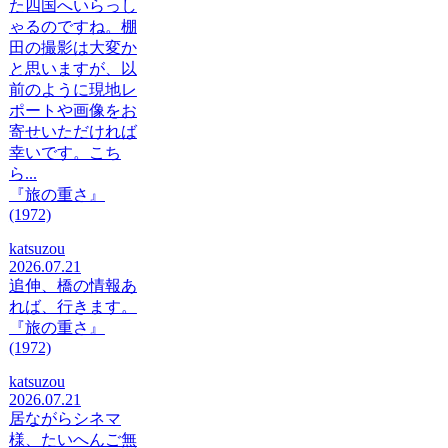
た四国へいらっし
ゃるのですね。棚
田の撮影は大変か
と思いますが、以
前のように現地レ
ポートや画像をお
寄せいただければ
幸いです。こち
ら...
『旅の重さ』
(1972)
katsuzou
2026.07.21
追伸、橋の情報あ
れば、行きます。
『旅の重さ』
(1972)
katsuzou
2026.07.21
居ながらシネマ
様、たいへんご無