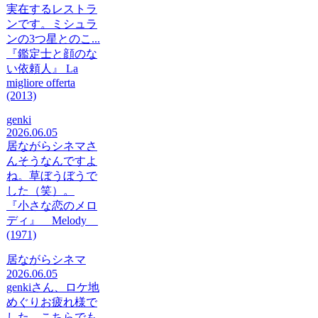
実在するレストラ
ンです。ミシュラ
ンの3つ星とのこ...
『鑑定士と顔のな
い依頼人』 La
migliore offerta
(2013)
genki
2026.06.05
居ながらシネマさ
んそうなんですよ
ね。草ぼうぼうで
した（笑）。
『小さな恋のメロ
ディ』 Melody
(1971)
居ながらシネマ
2026.06.05
genkiさん、ロケ地
めぐりお疲れ様で
した。こちらでも