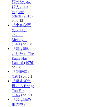
顔のない依
頼人』 La
migliore
offerta (2013)
on 6.12
『小さな恋
のメロデ
ィ』
Melody
(1971)
on 6.8
『鷲は舞い
おりた』 The
Eagle Has
Landed (1976)
on 6.8
『曼陀羅』
(1971)
on 5.1
『遠すぎた
橋』 A Bridge
Too Far
(1977)
on 5.1
『恋は緑の
風の中』