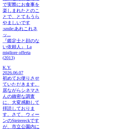
で実際にお食事を
楽しまれたとのこ
とで、とてもうら
やましいです
:smile:あれこれネ
ッ...
『鑑定士と顔のな
い依頼人』 La
migliore offerta
(2013)
K.Y.
2026.06.07
初めてお便りさせ
ていただきます。
居ながらシネマさ
んの緻密な調査
に、大変感動して
拝読しておりま
す。さて、ウィー
ンのSteirereckです
が、市立公園内に