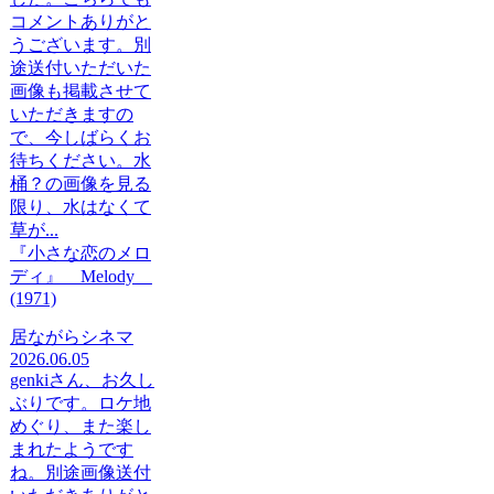
コメントありがと
うございます。別
途送付いただいた
画像も掲載させて
いただきますの
で、今しばらくお
待ちください。水
桶？の画像を見る
限り、水はなくて
草が...
『小さな恋のメロ
ディ』 Melody
(1971)
居ながらシネマ
2026.06.05
genkiさん、お久し
ぶりです。ロケ地
めぐり、また楽し
まれたようです
ね。別途画像送付