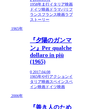
1958年
ま行
イタリア映画
ドイツ映画
ドラマ
パリ
フ
ランス
フランス映画
ラブ
ストーリー
1965年
『夕陽のガンマ
ン』Per qualche
dollaro in più
(1965)
0
2017.04.08
1965年
や行
アクション
イ
タリア映画
スペイン
スペ
イン映画
ドイツ映画
2006年
『善き人のため