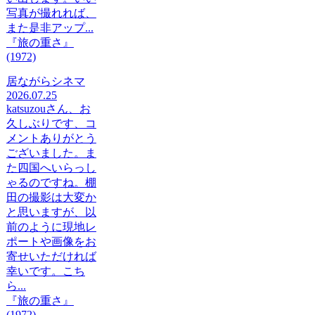
写真が撮れれば、
また是非アップ...
『旅の重さ』
(1972)
居ながらシネマ
2026.07.25
katsuzouさん、お
久しぶりです、コ
メントありがとう
ございました。ま
た四国へいらっし
ゃるのですね。棚
田の撮影は大変か
と思いますが、以
前のように現地レ
ポートや画像をお
寄せいただければ
幸いです。こち
ら...
『旅の重さ』
(1972)