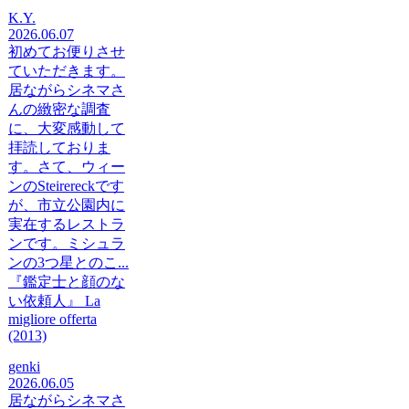
K.Y.
2026.06.07
初めてお便りさせ
ていただきます。
居ながらシネマさ
んの緻密な調査
に、大変感動して
拝読しておりま
す。さて、ウィー
ンのSteirereckです
が、市立公園内に
実在するレストラ
ンです。ミシュラ
ンの3つ星とのこ...
『鑑定士と顔のな
い依頼人』 La
migliore offerta
(2013)
genki
2026.06.05
居ながらシネマさ