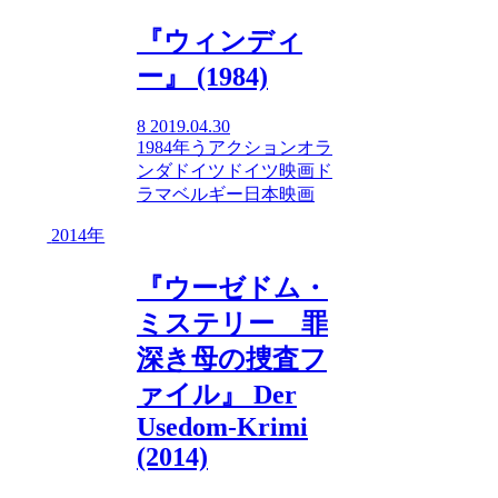
『ウィンディ
ー』 (1984)
8
2019.04.30
1984年
う
アクション
オラ
ンダ
ドイツ
ドイツ映画
ド
ラマ
ベルギー
日本映画
2014年
『ウーゼドム・
ミステリー 罪
深き母の捜査フ
ァイル』 Der
Usedom-Krimi
(2014)