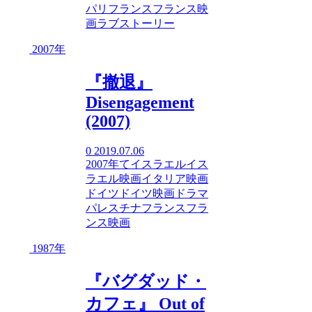
パリ
フランス
フランス映
画
ラブストーリー
2007年
『撤退』
Disengagement
(2007)
0
2019.07.06
2007年
て
イスラエル
イス
ラエル映画
イタリア映画
ドイツ
ドイツ映画
ドラマ
パレスチナ
フランス
フラ
ンス映画
1987年
『バグダッド・
カフェ』 Out of