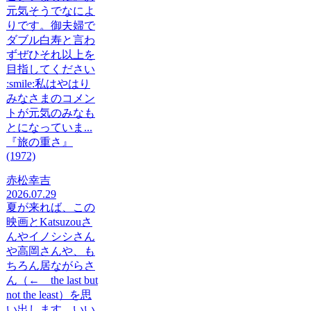
元気そうでなによ
りです。御夫婦で
ダブル白寿と言わ
ずぜひそれ以上を
目指してください
:smile:私はやはり
みなさまのコメン
トが元気のみなも
とになっていま...
『旅の重さ』
(1972)
赤松幸吉
2026.07.29
夏が来れば、この
映画とKatsuzouさ
んやイノシシさん
や高岡さんや、も
ちろん居ながらさ
ん（← the last but
not the least）を思
い出します。いい