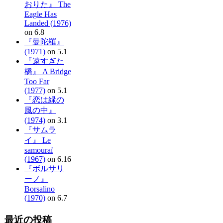
おりた』 The
Eagle Has
Landed (1976)
on 6.8
『曼陀羅』
(1971)
on 5.1
『遠すぎた
橋』 A Bridge
Too Far
(1977)
on 5.1
『恋は緑の
風の中』
(1974)
on 3.1
『サムラ
イ』 Le
samouraï
(1967)
on 6.16
『ボルサリ
ーノ』
Borsalino
(1970)
on 6.7
最近の投稿