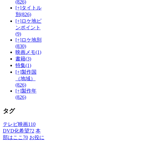
(826)
[+]
タイトル
別
(826)
[+]
ロケ地ピ
ンポイント
(9)
[+]
ロケ地別
(830)
映画メモ
(1)
書籍
(3)
特集
(1)
[+]
製作国
（地域）
(826)
[+]
製作年
(826)
タグ
テレビ映画
110
DVD化希望
72
本
部はここ
70
お役に