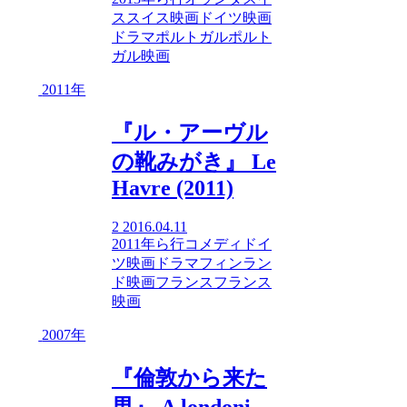
ス
スイス映画
ドイツ映画
ドラマ
ポルトガル
ポルト
ガル映画
2011年
『ル・アーヴル
の靴みがき』 Le
Havre (2011)
2
2016.04.11
2011年
ら行
コメディ
ドイ
ツ映画
ドラマ
フィンラン
ド映画
フランス
フランス
映画
2007年
『倫敦から来た
男』 A londoni