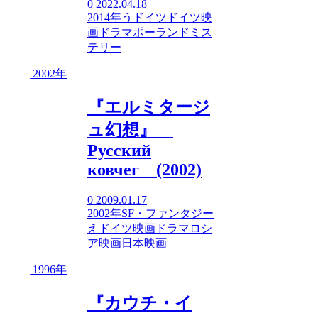
0
2022.04.18
2014年
う
ドイツ
ドイツ映
画
ドラマ
ポーランド
ミス
テリー
2002年
『エルミタージ
ュ幻想』
Русский
ковчег (2002)
0
2009.01.17
2002年
SF・ファンタジー
え
ドイツ映画
ドラマ
ロシ
ア映画
日本映画
1996年
『カウチ・イ