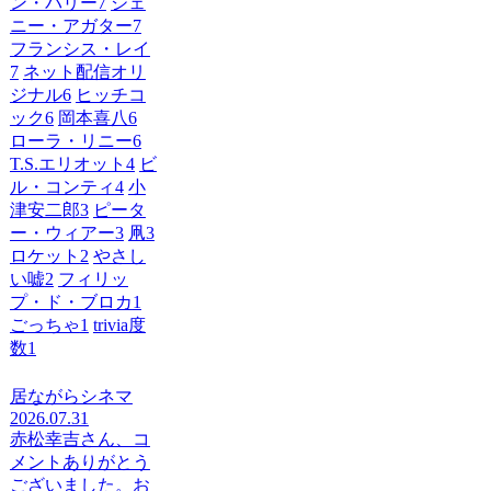
ン・バリー
7
ジェ
ニー・アガター
7
フランシス・レイ
7
ネット配信オリ
ジナル
6
ヒッチコ
ック
6
岡本喜八
6
ローラ・リニー
6
T.S.エリオット
4
ビ
ル・コンティ
4
小
津安二郎
3
ピータ
ー・ウィアー
3
凧
3
ロケット
2
やさし
い嘘
2
フィリッ
プ・ド・ブロカ
1
ごっちゃ
1
trivia度
数
1
居ながらシネマ
2026.07.31
赤松幸吉さん、コ
メントありがとう
ございました。お