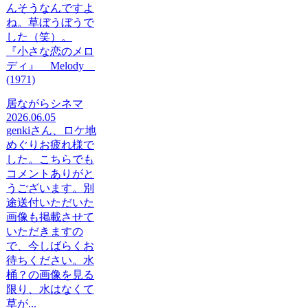
んそうなんですよ
ね。草ぼうぼうで
した（笑）。
『小さな恋のメロ
ディ』 Melody
(1971)
居ながらシネマ
2026.06.05
genkiさん、ロケ地
めぐりお疲れ様で
した。こちらでも
コメントありがと
うございます。別
途送付いただいた
画像も掲載させて
いただきますの
で、今しばらくお
待ちください。水
桶？の画像を見る
限り、水はなくて
草が...