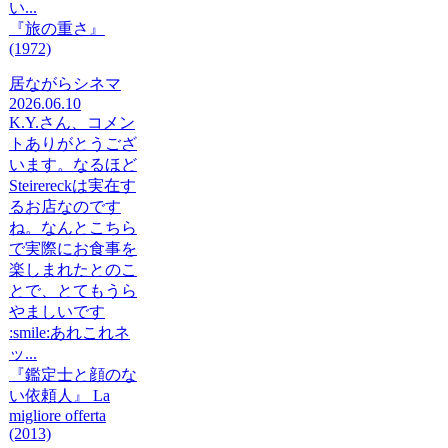
い...
『旅の重さ』
(1972)
居ながらシネマ
2026.06.10
K.Y.さん、コメン
トありがとうござ
います。なるほど
Steirereckは実在す
るお店なのです
ね。なんとこちら
で実際にお食事を
楽しまれたとのこ
とで、とてもうら
やましいです
:smile:あれこれネ
ッ...
『鑑定士と顔のな
い依頼人』 La
migliore offerta
(2013)