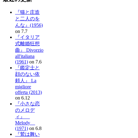
『猫と庄造
と二人のを
んな』(1956)
on 7.7
『イタリア
式離婚狂想
曲』 Divorzio
all'italiana
(1961)
on 7.6
『鑑定士と
顔のない依
頼人』 La
migliore
offerta (2013)
on 6.12
『小さな恋
のメロデ
ィ』
Melody
(1971)
on 6.8
『鷲は舞い