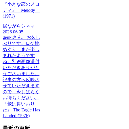
『小さな恋のメロ
ディ』 Melody
(1971)
居ながらシネマ
2026.06.05
genkiさん、お久し
ぶりです。ロケ地
めぐり、また楽し
まれたようです
ね。別途画像送付
いただきありがと
うございました。
記事の方へ反映さ
せていただきます
ので、今しばらく
お待ちください。
『鷲は舞いおり
た』 The Eagle Has
Landed (1976)
最近の更新