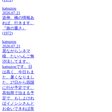
katsuzou
2026.07.21
追伸、橋の情報あ
れば、行きます。
『旅の重さ』
(1972)
katsuzou
2026.07.21
居ながらシネマ
様、たいへんご無
沙汰してます。
katsuzouです。日
は高く、今日もま
た、暑くなりまし
た。27日から四国
に行が予定です。
高知県で泊まる予
定で、もしよけれ
ばイノシシさんと
お会いできれば良