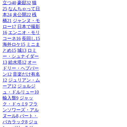
立つ
40
豪邸
32
猫
25
なんちゃって日
本
24
未公開
22
桟
橋
21
ジャンヌ・モ
ロー
17
日本で撮影
16
エンニオ・モリ
コーネ
16
長回し
15
海外ロケ
15
ミニま
とめ
15
城
13
ロミ
ー・シュナイダー
13
給水塔
12
オー
ドリー・ヘプバー
ン
12
音楽だけ有名
12
ジュリアン・ム
ーア
12
ジョルジ
ュ・ドルリュー
10
輸入盤
9
ジャッ
ク・ドゥミ
9
フラ
ンソワーズ・アル
ヌール
8
バート・
バカラック
8
ジョ