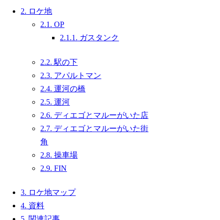
2.
ロケ地
2.1.
OP
2.1.1.
ガスタンク
2.2.
駅の下
2.3.
アパルトマン
2.4.
運河の橋
2.5.
運河
2.6.
ディエゴとマルーがいた店
2.7.
ディエゴとマルーがいた街
角
2.8.
操車場
2.9.
FIN
3.
ロケ地マップ
4.
資料
5.
関連記事