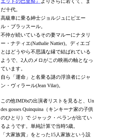
エットの巴里祭』
よりさらに若くて、ま
だ十代。
高級車に乗る紳士ジョルジュにピエー
ル・ブラッスール。
不仲が続いているその妻マルーにナタリ
ー・ナティエ(Nathalie Nattier)。ディエゴ
とはどうやら不思議な縁で結ばれている
ようで、2人のメロがこの映画の軸となっ
ています。
自ら「運命」と名乗る謎の浮浪者にジャ
ン・ヴィラール(Jean Vilar)。
この他IMDbの出演者リストを見ると、Un
des gosses Quinquina（キンキーナ家の子供
のひとり）で ジャック・ペランが出てい
るようです。単純計算で当時5歳。
「大家族賞」をとった15人家族という設