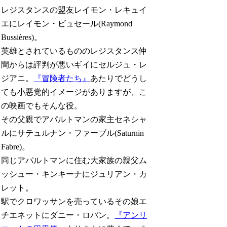
レジスタンスの盟友レイモン・レキュイ
エにレイモン・ビュセール(Raymond
Bussières)。
英雄とされているもののレジスタンス仲
間からは評判が悪いギイにセルジュ・レ
ジアニ。
『冒険者たち』
あたりでどうし
ても小悪党的イメージがありますが、こ
の映画でもそんな役。
その父親でアパルトマンの家主セネシャ
ルにサテュルナン・ファーブル(Saturnin
Fabre)。
同じアパルトマンに住む大家族の親父ム
ッシュー・キンキーナにジュリアン・カ
レット。
駅でクロワッサンを売っているその娘エ
チエネットにダニー・ロバン。
『アンリ