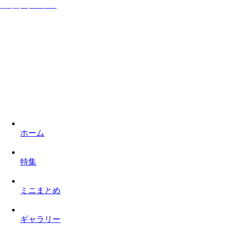
居ながらシネマ
家に居ながら映画を楽しみロケ地を巡るものぐさなサイト
ホーム
特集
ミニまとめ
ギャラリー