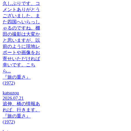
久しぶりです、コ
メントありがとう
ございました。ま
た四国へいらっし
ゃるのですね。棚
田の撮影は大変か
と思いますが、以
前のように現地レ
ポートや画像をお
寄せいただければ
幸いです。こち
ら...
『旅の重さ』
(1972)
katsuzou
2026.07.21
追伸、橋の情報あ
れば、行きます。
『旅の重さ』
(1972)