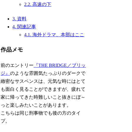
2.2.
高速の下
3.
資料
4.
関連記事
4.1.
海外ドラマ、本部はここ
作品メモ
前のエントリー
『THE BRIDGE／ブリッ
ジ』
のような雰囲気たっぷりのダークで
緻密なサスペンスは、元気な時にはとて
も面白く見ることができますが、疲れて
家に帰ってきた時難しいこと抜きにぼ～
っと楽しみたいことがあります。
こちらは同じ刑事物でも後の方のタイ
プ。