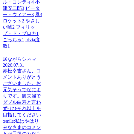
ル・コンティ
4
小
津安二郎
3
ピータ
ー・ウィアー
3
凧
3
ロケット
2
やさし
い嘘
2
フィリッ
プ・ド・ブロカ
1
ごっちゃ
1
trivia度
数
1
居ながらシネマ
2026.07.31
赤松幸吉さん、コ
メントありがとう
ございました。お
元気そうでなによ
りです。御夫婦で
ダブル白寿と言わ
ずぜひそれ以上を
目指してください
:smile:私はやはり
みなさまのコメン
トが元気のみなも