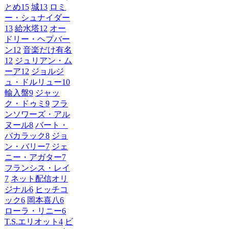
とめ
15
城
13
ロミ
ー・シュナイダー
13
給水塔
12
オー
ドリー・ヘプバー
ン
12
音楽だけ有名
12
ジュリアン・ム
ーア
12
ジョルジ
ュ・ドルリュー
10
輸入盤
9
ジャッ
ク・ドゥミ
9
フラ
ンソワーズ・アル
ヌール
8
バート・
バカラック
8
ジョ
ン・バリー
7
ジェ
ニー・アガター
7
フランシス・レイ
7
ネット配信オリ
ジナル
6
ヒッチコ
ック
6
岡本喜八
6
ローラ・リニー
6
T.S.エリオット
4
ビ