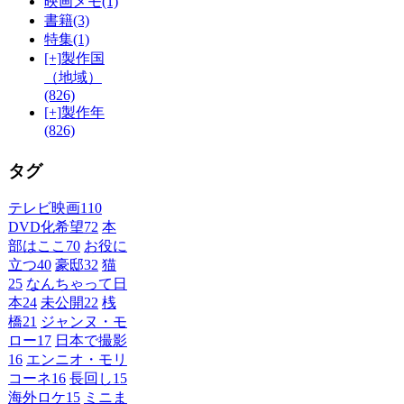
映画メモ
(1)
書籍
(3)
特集
(1)
[+]
製作国
（地域）
(826)
[+]
製作年
(826)
タグ
テレビ映画
110
DVD化希望
72
本
部はここ
70
お役に
立つ
40
豪邸
32
猫
25
なんちゃって日
本
24
未公開
22
桟
橋
21
ジャンヌ・モ
ロー
17
日本で撮影
16
エンニオ・モリ
コーネ
16
長回し
15
海外ロケ
15
ミニま