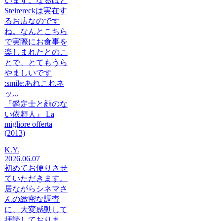
います。なるほど
Steirereckは実在す
るお店なのです
ね。なんとこちら
で実際にお食事を
楽しまれたとのこ
とで、とてもうら
やましいです
:smile:あれこれネ
ッ...
『鑑定士と顔のな
い依頼人』 La
migliore offerta
(2013)
K.Y.
2026.06.07
初めてお便りさせ
ていただきます。
居ながらシネマさ
んの緻密な調査
に、大変感動して
拝読しておりま