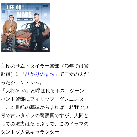
主役のサム・タイラー警部（73年では警
部補）に
『ひかりのまち』
で三女の夫だ
ったジョン・シム。
「大将(guv)」と呼ばれるボス、ジーン・
ハント警部にフィリップ・グレニスタ
ー。21世紀の基準からすれば、粗野で無
骨で古いタイプの警察官ですが、人間と
しての魅力はたっぷりで、このドラマの
ダントツ人気キャラクター。