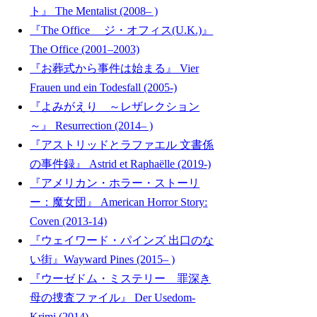
ト』 The Mentalist (2008– )
『The Office ジ・オフィス(U.K.)』
The Office (2001–2003)
『お葬式から事件は始まる』 Vier
Frauen und ein Todesfall (2005-)
『よみがえり ～レザレクション
～』 Resurrection (2014– )
『アストリッドとラファエル 文書係
の事件録』 Astrid et Raphaëlle (2019-)
『アメリカン・ホラー・ストーリ
ー：魔女団』 American Horror Story:
Coven (2013-14)
『ウェイワード・パインズ 出口のな
い街』Wayward Pines (2015– )
『ウーゼドム・ミステリー 罪深き
母の捜査ファイル』 Der Usedom-
Krimi (2014)