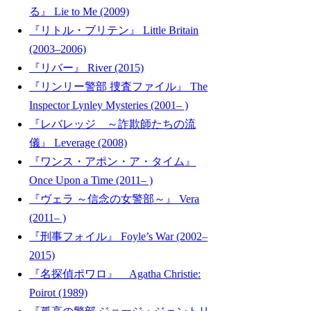
る』 Lie to Me (2009)
『リトル・ブリテン』 Little Britain
(2003–2006)
『リバー』 River (2015)
『リンリー警部 捜査ファイル』 The
Inspector Lynley Mysteries (2001– )
『レバレッジ ～詐欺師たちの流
儀』 Leverage (2008)
『ワンス・アポン・ア・タイム』
Once Upon a Time (2011– )
『ヴェラ ～信念の女警部～』 Vera
(2011– )
『刑事フォイル』 Foyle’s War (2002–
2015)
『名探偵ポワロ』 Agatha Christie:
Poirot (1989)