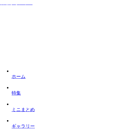
居ながらシネマ
家に居ながら映画を楽しみロケ地を巡るものぐさなサイト
ホーム
特集
ミニまとめ
ギャラリー