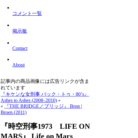
コメント一覧
掲示板
Contact
About
記事内の商品画像には広告リンクが含ま
れています
『キケンな女刑事 バック・トゥ・80’s』
Ashes to Ashes (2008–2010)
»
«
『THE BRIDGE／ブリッジ』 Bron |
Broen (2011)
『時空刑事1973 LIFE ON
MARS』 Life on Mars