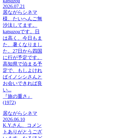
katsuzou
2026.07.21
居ながらシネマ
様、たいへんご無
沙汰してます。
katsuzouです。日
は高く、今日もま
た、暑くなりまし
た。27日から四国
に行が予定です。
高知県で泊まる予
定で、もしよけれ
ばイノシシさんと
お会いできれば良
い...
『旅の重さ』
(1972)
居ながらシネマ
2026.06.10
K.Y.さん、コメン
トありがとうござ