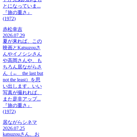
とになっていま...
『旅の重さ』
(1972)
赤松幸吉
2026.07.29
夏が来れば、この
映画とKatsuzouさ
んやイノシシさん
や高岡さんや、も
ちろん居ながらさ
ん（← the last but
not the least）を思
い出します。いい
写真が撮れれば、
また是非アップ...
『旅の重さ』
(1972)
居ながらシネマ
2026.07.25
katsuzouさん、お